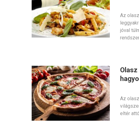
Az olasz
leggyakr
jóval tú
rendsze
Olasz 
hagyo
Az olasz
világsze
eltér at