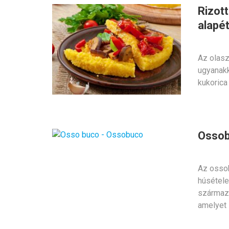
Rizot
alapét
Az olasz
ugyanakk
kukorica
Ossob
Az osso
húsétele
származi
amelyet 