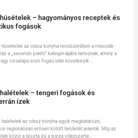
 húsételek – hagyományos receptek és
zikus fogások
 húsételek az olasz konyha rendszerében a második
zaz a „secondo piatto” kategóriájába tartoznak, amely a
vagy rizsalapú első fogás után következik.…
 halételek – tengeri fogások és
errán ízek
 halételek az olasz konyha egyik meghatározó,
or regionálisan erősen kötött területét jelentik. Míg az
elek közül a tészta és a pizza világszerte…