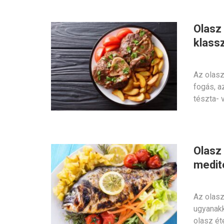
Olasz
klass
Az olasz
fogás, a
tészta- 
Olasz
medit
Az olasz
ugyanakk
olasz ét