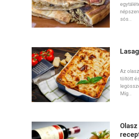
egytálét
népszerű
sós…
Lasagn
Az olasz
töltött 
legössze
Míg…
Olasz
recept