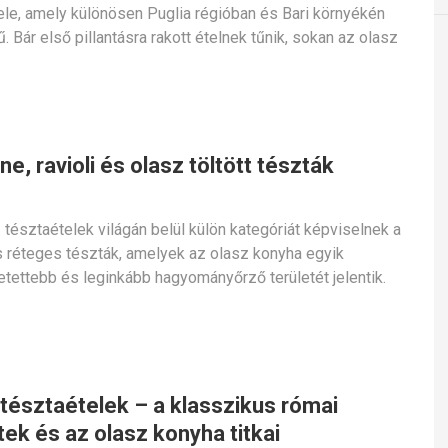
ele, amely különösen Puglia régióban és Bari környékén
. Bár első pillantásra rakott ételnek tűnik, sokan az olasz
e, ravioli és olasz töltött tészták
 tésztaételek világán belül külön kategóriát képviselnek a
és réteges tészták, amelyek az olasz konyha egyik
tettebb és leginkább hagyományőrző területét jelentik.
 tésztaételek – a klasszikus római
ek és az olasz konyha titkai