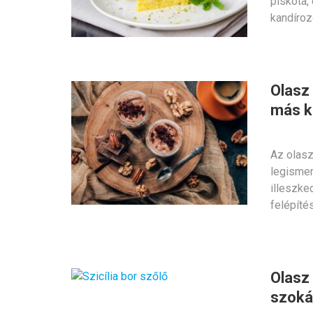
piskóta,
kandíroz
Olasz
más k
Az olasz
legismer
illeszke
felépít
Olasz 
szoká