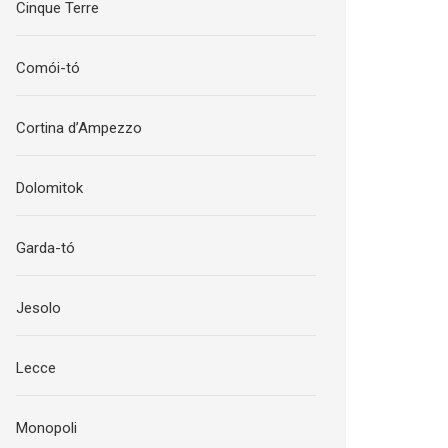
Cinque Terre
Comói-tó
Cortina d’Ampezzo
Dolomitok
Garda-tó
Jesolo
Lecce
Monopoli