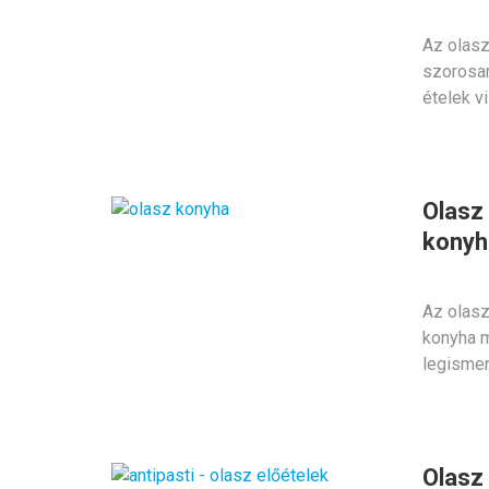
Az olasz
szorosan
ételek v
Olasz
konyh
Az olasz
konyha m
legismer
Olasz 