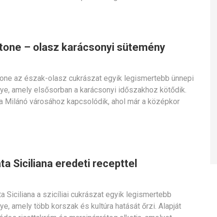
tone – olasz karácsonyi sütemény
one az észak-olasz cukrászat egyik legismertebb ünnepi
e, amely elsősorban a karácsonyi időszakhoz kötődik.
a Milánó városához kapcsolódik, ahol már a középkor
a Siciliana eredeti recepttel
a Siciliana a szicíliai cukrászat egyik legismertebb
e, amely több korszak és kultúra hatását őrzi. Alapját