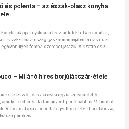
tó és polenta – az észak-olasz konyha
elei
 konyha alapjait gyakran a tésztaételekkel azonosítják,
or Észak-Olaszország gasztronómiájában a rizs és a
 legalább ilyen fontos szerepet játszik. A rizottó és a…
uco – Milánó híres borjúlábszár-étele
buco az észak-olasz konyha egyik legismertebb
, amely Lombardia tartományból, pontosabban Milánóból
k. A fogás alapja a csonttal együtt szeletelt borjúlábszár,
lassan párolnak…