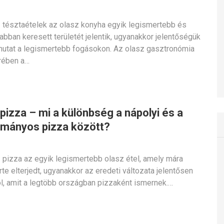
 tésztaételek az olasz konyha egyik legismertebb és
abban keresett területét jelentik, ugyanakkor jelentőségük
lmutat a legismertebb fogásokon. Az olasz gasztronómia
rében a…
pizza – mi a különbség a nápolyi és a
mányos pizza között?
 pizza az egyik legismertebb olasz étel, amely mára
rte elterjedt, ugyanakkor az eredeti változata jelentősen
tól, amit a legtöbb országban pizzaként ismernek.…