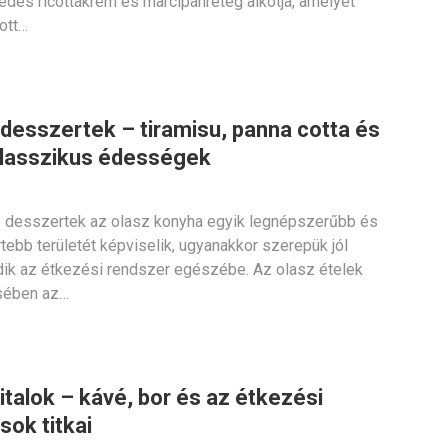
 édes ricottakrém és marcipánréteg alkotja, amelyet
ott…
 desszertek – tiramisu, panna cotta és
lasszikus édességek
 desszertek az olasz konyha egyik legnépszerűbb és
tebb területét képviselik, ugyanakkor szerepük jól
dik az étkezési rendszer egészébe. Az olasz ételek
ésében az…
italok – kávé, bor és az étkezési
sok titkai