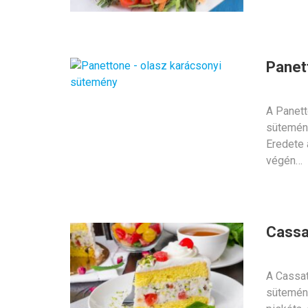
Panet
A Panett
sütemény
Eredete 
végén…
Cassat
A Cassat
sütemény