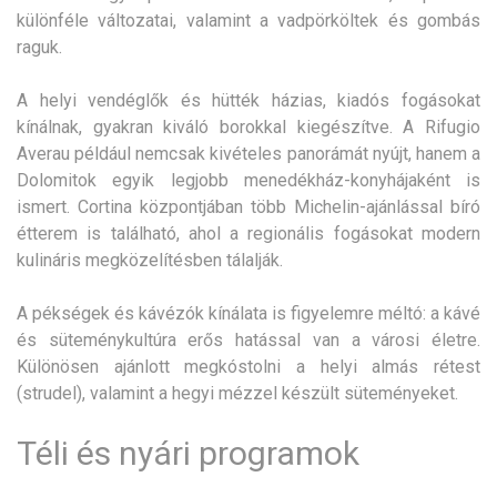
különféle változatai, valamint a vadpörköltek és gombás
raguk.
A helyi vendéglők és hütték házias, kiadós fogásokat
kínálnak, gyakran kiváló borokkal kiegészítve. A Rifugio
Averau például nemcsak kivételes panorámát nyújt, hanem a
Dolomitok egyik legjobb menedékház-konyhájaként is
ismert. Cortina központjában több Michelin-ajánlással bíró
étterem is található, ahol a regionális fogásokat modern
kulináris megközelítésben tálalják.
A pékségek és kávézók kínálata is figyelemre méltó: a kávé
és süteménykultúra erős hatással van a városi életre.
Különösen ajánlott megkóstolni a helyi almás rétest
(strudel), valamint a hegyi mézzel készült süteményeket.
Téli és nyári programok