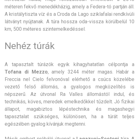
méteren fekvő menedékházig, amely a Federa-tó partján áll.
A kristálytiszta víz és a Croda da Lago sziklafalai rendkívüli
látványt nyújtanak. A túra hossza oda-vissza körülbelül 10
km, 500 méteres szintemelkedéssel.
Nehéz túrák
A tapasztalt túrázók egyik kihagyhatatlan célpontja a
Tofana di Mezzo
, amely 3244 méter magas. Habár a
Freccia nel Cielo felvonóval elérhető a csúcs közelébe
vezető felső állomás, a gyalogos megközelítés is
népszerű. Az útvonal Ra Valles állomástól indul, és
technikás, köves, meredek emelkedőkkel tűzdelt. Jó fizikai
állapot, magabiztos lépéstechnika és magashegyi
tapasztalat szükséges, különösen, ha a túrát teljes
egészében gyalog kívánjuk megtenni.
Másik embert próbáló útvonal a
Lagazuoi–Scotoni
túra. A