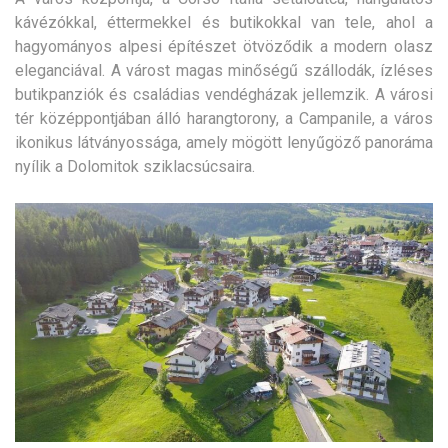
kávézókkal, éttermekkel és butikokkal van tele, ahol a
hagyományos alpesi építészet ötvöződik a modern olasz
eleganciával. A várost magas minőségű szállodák, ízléses
butikpanziók és családias vendégházak jellemzik. A városi
tér középpontjában álló harangtorony, a Campanile, a város
ikonikus látványossága, amely mögött lenyűgöző panoráma
nyílik a Dolomitok sziklacsúcsaira.