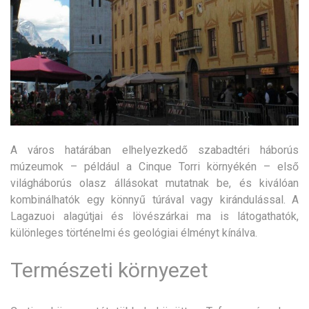
A város határában elhelyezkedő szabadtéri háborús
múzeumok – például a Cinque Torri környékén – első
világháborús olasz állásokat mutatnak be, és kiválóan
kombinálhatók egy könnyű túrával vagy kirándulással. A
Lagazuoi alagútjai és lövészárkai ma is látogathatók,
különleges történelmi és geológiai élményt kínálva.
Természeti környezet