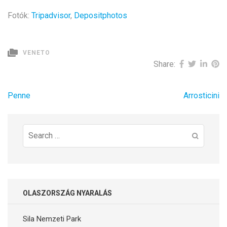
Fotók:
Tripadvisor
,
Depositphotos
VENETO
Share:
Bejegyzés
Penne
Arrosticini
navigáció
Search
for:
OLASZORSZÁG NYARALÁS
Sila Nemzeti Park