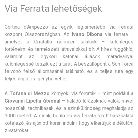
Via Ferrata lehetőségek
Cortina d’Ampezzo az egyik legismertebb via ferrata
központ Olaszországban. Az
Ivano Dibona
via ferrata –
amelyet a Cristallo gerincen találunk – különleges
történelmi és természeti látnivalókkal bír. A híres függőhíd,
valamint az egykori katonai állások maradványai
különlegessé teszik ezt a túrát. A beszállópont a Son Forca
felvonó felső állomásánál található, és a teljes túra egy
teljes napot is igénybe vehet.
A
Tofana di Mezzo
környéki via ferraták – mint például a
Giovanni Lipella útvonal
– haladó túrázóknak valók, mivel
hosszúak, technikásak, és a szintkülönbség meghaladja az
1000 métert. A sisak, beülő és via ferrata szett használata
kötelező, és ajánlott korán indulni, hogy elkerüljük a délutáni
zivatarokat.