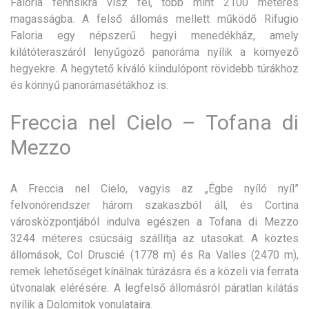
Faloria fennsíkra visz fel, több mint 2100 méteres
magasságba. A felső állomás mellett működő Rifugio
Faloria egy népszerű hegyi menedékház, amely
kilátóteraszáról lenyűgöző panoráma nyílik a környező
hegyekre. A hegytető kiváló kiindulópont rövidebb túrákhoz
és könnyű panorámasétákhoz is.
Freccia nel Cielo – Tofana di
Mezzo
A Freccia nel Cielo, vagyis az „Égbe nyíló nyíl”
felvonórendszer három szakaszból áll, és Cortina
városközpontjából indulva egészen a Tofana di Mezzo
3244 méteres csúcsáig szállítja az utasokat. A köztes
állomások, Col Druscié (1778 m) és Ra Valles (2470 m),
remek lehetőséget kínálnak túrázásra és a közeli via ferrata
útvonalak elérésére. A legfelső állomásról páratlan kilátás
nyílik a Dolomitok vonulataira.