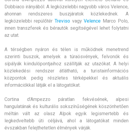
Dobbiaco irányából. A legközelebbi nagyobb város Velence,
ahonnan rendszeres buszjáratok közlekednek. A
legközelebbi repülőtér
Treviso
vagy
Velence
Marco Polo,
innen transzferek és bérautók segítségével lehet folytatni
az utat.
A térségben nyáron és télen is működnek menetrend
szerinti buszok, amelyek a túraösvények, felvonók és
sípályák kiindulópontjaihoz szállítják az utazókat. A helyi
közlekedési rendszer átlátható, a turistainformációs
központok pedig részletes térképekkel és aktuális
információkkal látják el a látogatókat.
Cortina d’Ampezzo páratlan fekvésének, alpesi
hangulatának és kulturális sokszínűségének köszönhetően
méltán vált az olasz Alpok egyik legismertebb és
legkedveltebb úti céljává, ahol a látogatókat minden
évszakban felejthetetlen élmények várják.