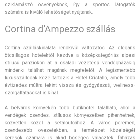
sziklamászó ösvényeknek, így a sportos látogatók
számára is kiváló lehetőséget nyújtanak.
Cortina d’Ampezzo szállás
Cortina szálláskínálata rendkívül változatos. Az elegáns
ötcsillagos hotelektől kezdve a középkategóriás alpesi
stílusú panziókon át a családi vezetésű vendégházakig
mindenki találhat magának megfelelőt. A legismertebb
luxusszállodák közé tartozik a Hotel Cristallo, amely több
évtizedes múltra tekint vissza és gyógyászati, wellness-
szolgáltatásokat is kínál.
A belváros környékén több butikhotel található, ahol a
vendégek csendes, stílusos környezetben pihenhetnek,
közvetlen közel a sétálóutcához. A város peremén,
csendesebb övezetekben, a természet közelségét
keresők számára is akad bőséges választék: faházas