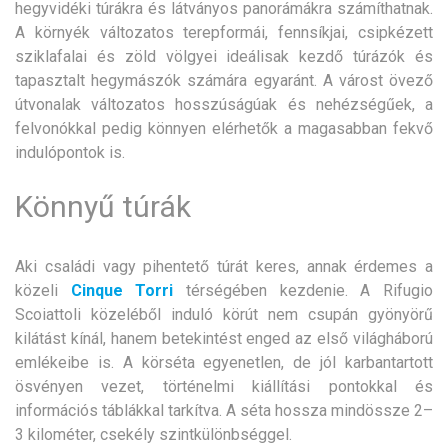
hegyvidéki túrákra és látványos panorámákra számíthatnak.
A környék változatos terepformái, fennsíkjai, csipkézett
sziklafalai és zöld völgyei ideálisak kezdő túrázók és
tapasztalt hegymászók számára egyaránt. A várost övező
útvonalak változatos hosszúságúak és nehézségűek, a
felvonókkal pedig könnyen elérhetők a magasabban fekvő
indulópontok is.
Könnyű túrák
Aki családi vagy pihentető túrát keres, annak érdemes a
közeli
Cinque Torri
térségében kezdenie. A Rifugio
Scoiattoli közeléből induló körút nem csupán gyönyörű
kilátást kínál, hanem betekintést enged az első világháború
emlékeibe is. A körséta egyenetlen, de jól karbantartott
ösvényen vezet, történelmi kiállítási pontokkal és
információs táblákkal tarkítva. A séta hossza mindössze 2–
3 kilométer, csekély szintkülönbséggel.