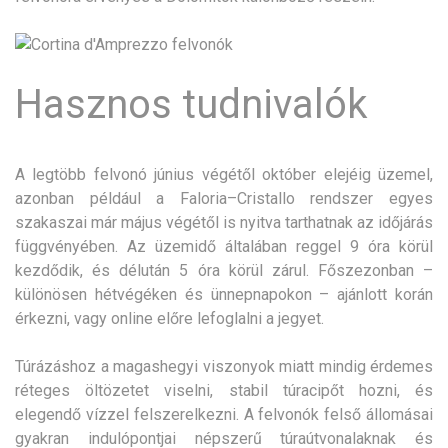
Hasznos tudnivalók
A legtöbb felvonó június végétől október elejéig üzemel,
azonban például a Faloria–Cristallo rendszer egyes
szakaszai már május végétől is nyitva tarthatnak az időjárás
függvényében. Az üzemidő általában reggel 9 óra körül
kezdődik, és délután 5 óra körül zárul. Főszezonban –
különösen hétvégéken és ünnepnapokon – ajánlott korán
érkezni, vagy online előre lefoglalni a jegyet.
Túrázáshoz a magashegyi viszonyok miatt mindig érdemes
réteges öltözetet viselni, stabil túracipőt hozni, és
elegendő vízzel felszerelkezni. A felvonók felső állomásai
gyakran indulópontjai népszerű túraútvonalaknak és