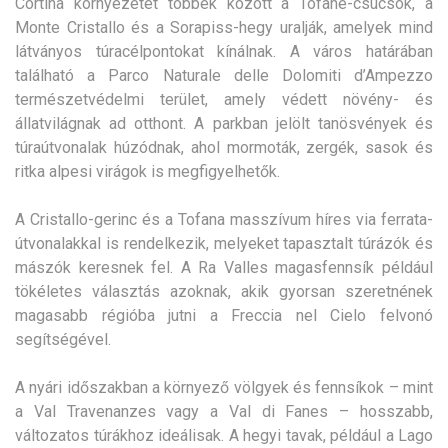
Cortina környezetét többek között a Tofane-csúcsok, a
Monte Cristallo és a Sorapiss-hegy uralják, amelyek mind
látványos túracélpontokat kínálnak. A város határában
található a Parco Naturale delle Dolomiti d’Ampezzo
természetvédelmi terület, amely védett növény- és
állatvilágnak ad otthont. A parkban jelölt tanösvények és
túraútvonalak húzódnak, ahol mormoták, zergék, sasok és
ritka alpesi virágok is megfigyelhetők.
A Cristallo-gerinc és a Tofana masszívum híres via ferrata-
útvonalakkal is rendelkezik, melyeket tapasztalt túrázók és
mászók keresnek fel. A Ra Valles magasfennsík például
tökéletes választás azoknak, akik gyorsan szeretnének
magasabb régióba jutni a Freccia nel Cielo felvonó
segítségével.
A nyári időszakban a környező völgyek és fennsíkok – mint
a Val Travenanzes vagy a Val di Fanes – hosszabb,
változatos túrákhoz ideálisak. A hegyi tavak, például a Lago