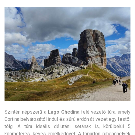
Szintén népszerű a
Lago Ghedina
felé vezető túra, amely
Cortina belvárosától indul és sűrű erdőn át vezet egy festői
tóig. A túra ideális délutáni sétának is, körülbelül 5
kilométeres, kevés emelkedővel. A tóparton pihenőhelyek