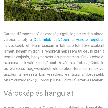
Cortina d’Ampezzo Olaszország egyik legismertebb alpesi
városa, amely a
Dolomitok szívében
, a
Veneto régióban
helyezkedik el. Nem csupán a téli sportok fővárosaként
ismert, hanem nyáron is rendkívül népszerű úti cél, hiszen a
természetjárás, hegymászás és panorámás túrák kedvelői
számára is kiváló kiindulópont.
A város a Tofana, Cristallo
és Sorapiss hegyvonulatok ölelésében terül el, rendkívül
gazdag természeti környezetben, és tagja a „Legszebb
olasz kisvárosok” (I Borghi più belli d’Italia) szervezetének.
Városkép és hangulat
A város központja, a Corso Italia sétálóutca, hangulatos