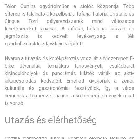
Télen Cortina egyértelműen a síelés központja. Több
síterep is található a közelben: a Tofana, Faloria, Cristallo és
Cinque Torri pályarendszerek mind változatos
lehetőségeket kínálnak. A sífutás, hótalpas túrázás és
jégmászás is kedvelt tevékenység, a téli
sportinfrastruktúra kiválóan kiépített.
Nyáron a túrázás és kerékpározás veszi át a főszerepet. E-
bike útvonalak, tematikus tanösvények, családbarát
kirándulóhelyek és panorámás kilátók várják az aktív
kikapcsolódás kedvelőit. Emellett gyakoriak a zenei,
kulturális és gasztronómiai fesztiválok, így a város
nemcsak a természet, hanem a közösségi élmények miatt
is vonzó.
Utazás és elérhetőség
Cortina d’Ampezzo autóval könnyen elérhető Belluno és