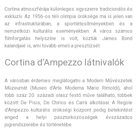
Cortina atmoszférája különleges: egyszerre tradicionális és
exkluzív. Az 1956-os téli olimpia öröksége ma is jelen van
az infrastruktúrában, a sportlétesítményekben és a
nemzetközi kulturális eseményekben. A város számos
filmforgatás helyszíne is volt, köztük James Bond
kalandjaié is, ami tovább emeli a presztízsét.
Cortina d’Ampezzo látnivalók
A városban érdemes meglátogatni a Modern Művészetek
Múzeumát (Museo d’Arte Moderna Mario Rimoldi), ahol
több száz 20. századi olasz festő műve található, többek
között De Pisis, De Chirico és Carrà alkotásai. A Regole
d’Ampezzo kulturális örökségi központ pedig betekintést
enged a helyi pásztorközösségek évszázados
jogrendszerébe és történetébe.