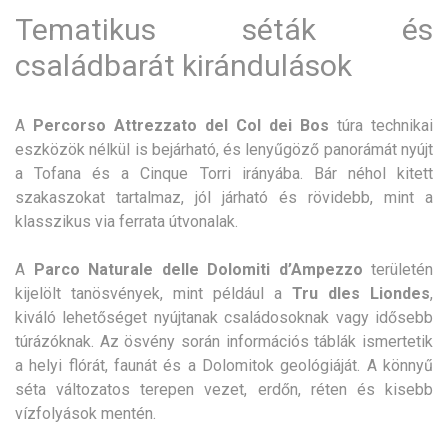
Tematikus séták és
családbarát kirándulások
A
Percorso Attrezzato del Col dei Bos
túra technikai
eszközök nélkül is bejárható, és lenyűgöző panorámát nyújt
a Tofana és a Cinque Torri irányába. Bár néhol kitett
szakaszokat tartalmaz, jól járható és rövidebb, mint a
klasszikus via ferrata útvonalak.
A
Parco Naturale delle Dolomiti d’Ampezzo
területén
kijelölt tanösvények, mint például a
Tru dles Liondes
,
kiváló lehetőséget nyújtanak családosoknak vagy idősebb
túrázóknak. Az ösvény során információs táblák ismertetik
a helyi flórát, faunát és a Dolomitok geológiáját. A könnyű
séta változatos terepen vezet, erdőn, réten és kisebb
vízfolyások mentén.