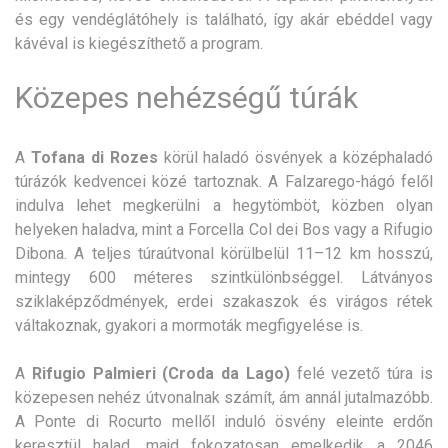
és egy vendéglátóhely is található, így akár ebéddel vagy
kávéval is kiegészíthető a program.
Közepes nehézségű túrák
A
Tofana di Rozes
körül haladó ösvények a középhaladó
túrázók kedvencei közé tartoznak. A Falzarego-hágó felől
indulva lehet megkerülni a hegytömböt, közben olyan
helyeken haladva, mint a Forcella Col dei Bos vagy a Rifugio
Dibona. A teljes túraútvonal körülbelül 11–12 km hosszú,
mintegy 600 méteres szintkülönbséggel. Látványos
sziklaképződmények, erdei szakaszok és virágos rétek
váltakoznak, gyakori a mormoták megfigyelése is.
A
Rifugio Palmieri (Croda da Lago)
felé vezető túra is
közepesen nehéz útvonalnak számít, ám annál jutalmazóbb.
A Ponte di Rocurto mellől induló ösvény eleinte erdőn
keresztül halad, majd fokozatosan emelkedik a 2046