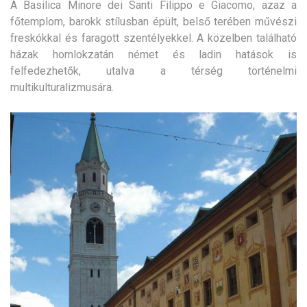
A Basilica Minore dei Santi Filippo e Giacomo, azaz a
főtemplom, barokk stílusban épült, belső terében művészi
freskókkal és faragott szentélyekkel. A közelben található
házak homlokzatán német és ladin hatások is
felfedezhetők, utalva a térség történelmi
multikulturalizmusára.