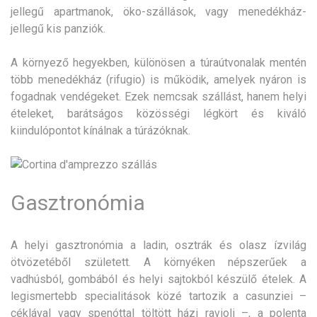
jellegű apartmanok, öko-szállások, vagy menedékház-
jellegű kis panziók.
A környező hegyekben, különösen a túraútvonalak mentén
több menedékház (rifugio) is működik, amelyek nyáron is
fogadnak vendégeket. Ezek nemcsak szállást, hanem helyi
ételeket, barátságos közösségi légkört és kiváló
kiindulópontot kínálnak a túrázóknak.
Gasztronómia
A helyi gasztronómia a ladin, osztrák és olasz ízvilág
ötvözetéből született. A környéken népszerűek a
vadhúsból, gombából és helyi sajtokból készülő ételek. A
legismertebb specialitások közé tartozik a casunziei –
céklával vagy spenóttal töltött házi ravioli –, a polenta