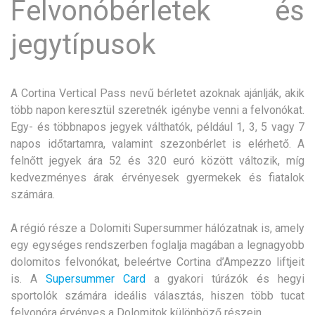
Felvonóbérletek és
jegytípusok
A Cortina Vertical Pass nevű bérletet azoknak ajánlják, akik
több napon keresztül szeretnék igénybe venni a felvonókat.
Egy- és többnapos jegyek válthatók, például 1, 3, 5 vagy 7
napos időtartamra, valamint szezonbérlet is elérhető. A
felnőtt jegyek ára 52 és 320 euró között változik, míg
kedvezményes árak érvényesek gyermekek és fiatalok
számára.
A régió része a Dolomiti Supersummer hálózatnak is, amely
egy egységes rendszerben foglalja magában a legnagyobb
dolomitos felvonókat, beleértve Cortina d’Ampezzo liftjeit
is. A
Supersummer Card
a gyakori túrázók és hegyi
sportolók számára ideális választás, hiszen több tucat
felvonóra érvényes a Dolomitok különböző részein.