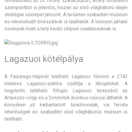
felfedezhető az Öt Torony sziklacsoport, amely történelmi
szempontból is jelentős, hiszen az első világháború idején
stratégiai szerepet játszott. A területen szabadtéri múzeum
és rekonstruált lövészárkok is találhatók. A könnyen járható
ösvények miatt a hely kiváló célpont családosoknak is.
Lagazuoi kötélpálya
A Falzarego-hágónál található Lagazuoi felvonó a 2742
méteres Lagazuoi-platóra szállítja a látogatókat. A
hegytetőn található Rifugio Lagazuoi teraszáról az
Ampezzo-völgy és a Dolomitok ikonikus csúcsai láthatók. A
környéken jól karbantartott túraútvonalak, via ferrata
lehetőségek és szabadtéri első világháborús múzeum is
található.