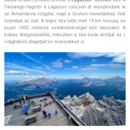
Falzarego-hágótól a Lagazuoi csúcson át ereszkedünk le
az Armentarola völgybe, majd a Scotoni menedékház felé
folytatjuk az utat. A teljes túra több mint 14 km hosszú, és
közel 1000 méteres szintkülönbséget kell leküzdeni. A
kilátás lélegzetelállító, miközben a túra során érintjük az I.
világháború alagútjait és lövészárkait is.