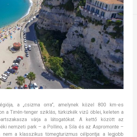
 régiója, a „csizma orra”, amelynek közel 800 km-es
n a Tirrén-tenger sziklás, türkizkék vizű öblei, keleten a
artszakasza várja a látogatókat.
A kettő között az
ki nemzeti park – a Pollino, a Sila és az Aspromonte –
ia nem a klasszikus tömegturizmus célpontja: a legjobb