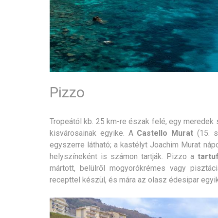
Pizzo
Tropeától kb. 25 km-re észak felé, egy meredek s
kisvárosainak egyike. A
Castello Murat
(15. s
egyszerre látható; a kastélyt Joachim Murat náp
helyszíneként is számon tartják. Pizzo a
tartu
mártott, belülről mogyorókrémes vagy pisztác
recepttel készül, és mára az olasz édesipar egy