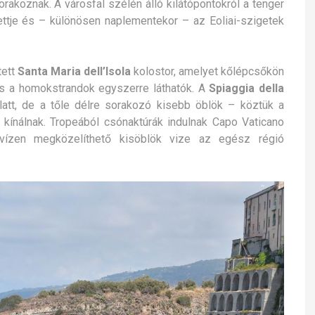
rakoznak. A városfal szélén álló kilátópontokról a tenger
luettje és – különösen naplementekor – az Eoliai-szigetek
tett
Santa Maria dell’Isola
kolostor, amelyet kőlépcsőkön
és a homokstrandok egyszerre láthatók. A
Spiaggia della
latt, de a tőle délre sorakozó kisebb öblök – köztük a
kínálnak. Tropeából csónaktúrák indulnak Capo Vaticano
 vízen megközelíthető kisöblök vize az egész régió