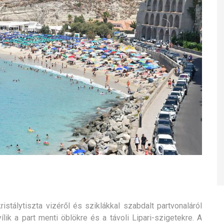
ristálytiszta vizéről és sziklákkal szabdalt partvonaláról
lik a part menti öblökre és a távoli Lipari-szigetekre. A