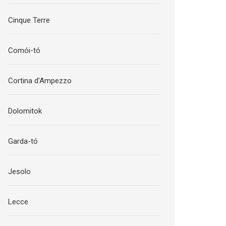
Cinque Terre
Comói-tó
Cortina d’Ampezzo
Dolomitok
Garda-tó
Jesolo
Lecce