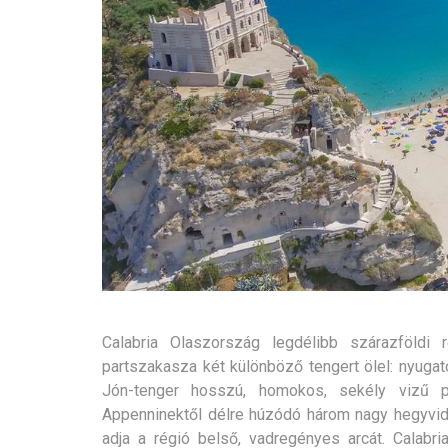
Calabria Olaszország legdélibb szárazföldi
partszakasza két különböző tengert ölel: nyugato
Jón-tenger hosszú, homokos, sekély vizű p
Appenninektől délre húzódó három nagy hegyvidé
adja a régió belső, vadregényes arcát. Calabr