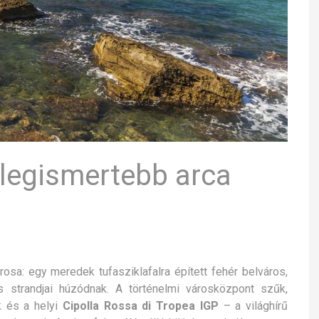
ó legismertebb arca
rosa: egy meredek tufasziklafalra épített fehér belváros,
s strandjai húzódnak. A történelmi városközpont szűk,
ák és a helyi
Cipolla Rossa di Tropea IGP
– a világhírű