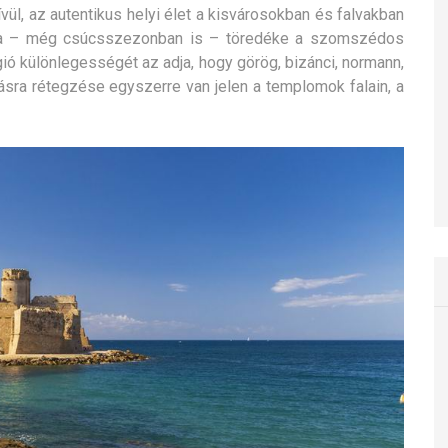
ívül, az autentikus helyi élet a kisvárosokban és falvakban
alma – még csúcsszezonban is – töredéke a szomszédos
égió különlegességét az adja, hogy görög, bizánci, normann,
ásra rétegzése egyszerre van jelen a templomok falain, a