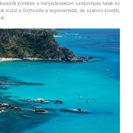
rkelezők körében: a mélyedésekben színpompás halak és
dok közül a Grotticelle a legismertebb, de számos kisebb,
al.