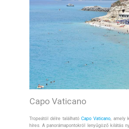
Capo Vaticano
Tropeától délre található
Capo Vaticano
, amely k
híres. A panorámapontokról lenyűgöző kilátás nyí