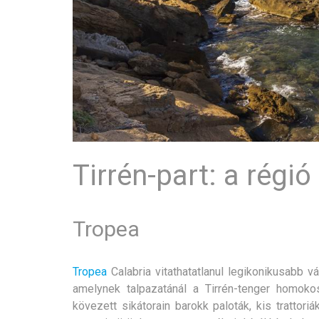
Tirrén-part: a régi
Tropea
Tropea
Calabria vitathatatlanul legikonikusabb vá
amelynek talpazatánál a Tirrén-tenger homoko
kövezett sikátorain barokk paloták, kis trattori