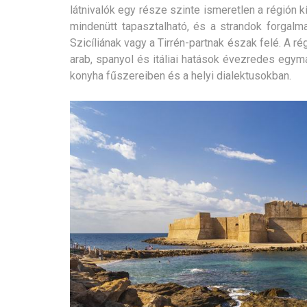
látnivalók egy része szinte ismeretlen a régión k
mindenütt tapasztalható, és a strandok forg
Szicíliának vagy a Tirrén-partnak észak felé. A r
arab, spanyol és itáliai hatások évezredes egym
konyha fűszereiben és a helyi dialektusokban.