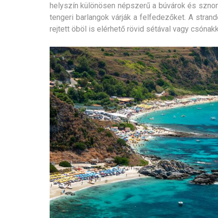
helyszín különösen népszerű a búvárok és szno
tengeri barlangok várják a felfedezőket. A stran
rejtett öböl is elérhető rövid sétával vagy csónakk