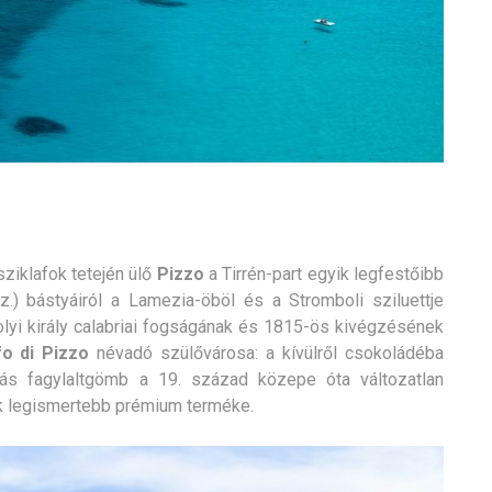
ziklafok tetején ülő
Pizzo
a Tirrén-part egyik legfestőibb
z.) bástyáiról a Lamezia-öböl és a Stromboli sziluettje
olyi király calabriai fogságának és 1815-ös kivégzésének
fo di Pizzo
névadó szülővárosa: a kívülről csokoládéba
iás fagylaltgömb a 19. század közepe óta változatlan
ik legismertebb prémium terméke.