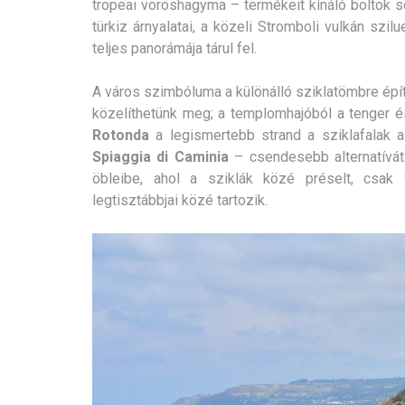
tropeai vöröshagyma – termékeit kínáló boltok so
türkiz árnyalatai, a közeli Stromboli vulkán szi
teljes panorámája tárul fel.
A város szimbóluma a különálló sziklatömbre épí
közelíthetünk meg; a templomhajóból a tenger 
Rotonda
a legismertebb strand a sziklafalak a
Spiaggia di Caminia
– csendesebb alternatívát 
öbleibe, ahol a sziklák közé préselt, csak
legtisztábbjai közé tartozik.