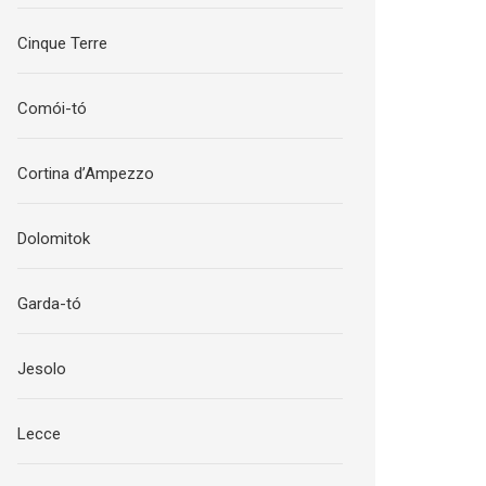
Cinque Terre
Comói-tó
Cortina d’Ampezzo
Dolomitok
Garda-tó
Jesolo
Lecce