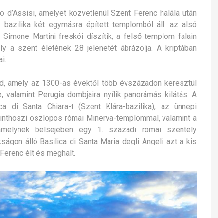
co d’Assisi, amelyet közvetlenül Szent Ferenc halála után
 bazilika két egymásra épített templomból áll: az alsó
Simone Martini freskói díszítik, a felső templom falain
ely a szent életének 28 jelenetét ábrázolja. A kriptában
i.
d, amely az 1300-as évektől több évszázadon keresztül
e, valamint Perugia dombjaira nyílik panorámás kilátás. A
a di Santa Chiara-t (Szent Klára-bazilika), az ünnepi
inthoszi oszlopos római Minerva-templommal, valamint a
amelynek belsejében egy 1. századi római szentély
kságon álló Basilica di Santa Maria degli Angeli azt a kis
Ferenc élt és meghalt.