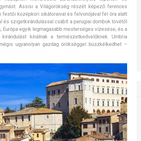
gymást.
Assisi a Világörökség részét képező ferences
festői középkori sikátoraival és felvonójával fél óra alatt
l és szigetkirándulással csábít a perugiai dombok tövétől
s, Európa egyik legmagasabb mesterséges vízesése, és a
 kirándulást kínálnak a természetkedvelőknek. Umbria
 mégis ugyanolyan gazdag örökséggel büszkélkedhet –