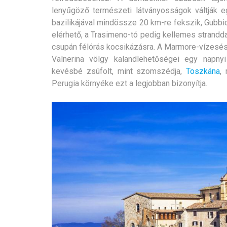
lenyűgöző természeti látványosságok váltják e
bazilikájával mindössze 20 km-re fekszik, Gubbio 
elérhető, a Trasimeno-tó pedig kellemes strandda
csupán félórás kocsikázásra. A Marmore-vízesé
Valnerina völgy kalandlehetőségei egy napnyi
kevésbé zsúfolt, mint szomszédja,
Toszkána
,
Perugia környéke ezt a legjobban bizonyítja.