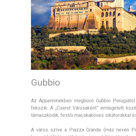
Gubbio
Az Appenninekben megbúvó Gubbio Perugiától n
fekszik. A „Csend Városaként” emlegetett középk
támaszkodik, festői macskaköves sikátorokkal és
A város szíve a Piazza Grande (más nevén Pia