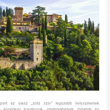
ópont az olasz „zöld szív” legszebb helyszíneinek
 középkori kisvárosok, zarándokhelyek, tópartok és