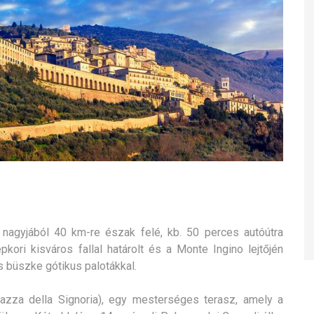
agyjából 40 km-re észak felé, kb. 50 perces autóútra
ori kisváros fallal határolt és a Monte Ingino lejtőjén
 büszke gótikus palotákkal.
zza della Signoria), egy mesterséges terasz, amely a