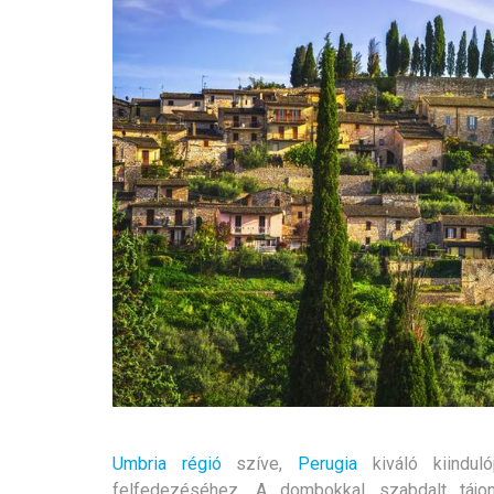
Umbria régió
szíve,
Perugia
kiváló kiindul
felfedezéséhez. A dombokkal szabdalt tájon