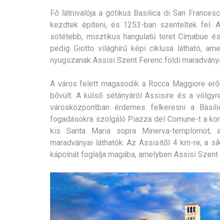
Fő látnivalója a gótikus Basilica di San Frances
kezdtek építeni, és 1253-ban szenteltek fel. A
sötétebb, misztikus hangulatú teret Cimabue és 
pedig Giotto világhírű képi ciklusa látható, am
nyugszanak Assisi Szent Ferenc földi maradványa
A város felett magasodik a Rocca Maggiore erő
bővült. A külső sétányáról Assisire és a völgyr
városközpontban érdemes felkeresni a Basilic
fogadásokra szolgáló Piazza del Comune-t a kor
kis Santa Maria sopra Minerva-templomot, 
maradványai láthatók. Az Assisitől 4 km-re, a sí
kápolnát foglalja magába, amelyben Assisi Szent 