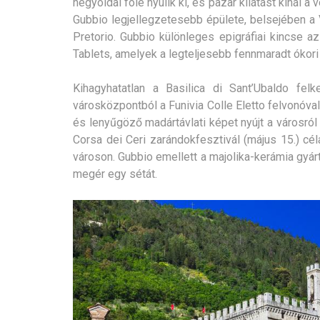
hegyoldal fölé nyúlik ki, és pazar kilátást kínál a
Gubbio legjellegzetesebb épülete, belsejében a
Pretorio. Gubbio különleges epigráfiai kincse a
Tablets, amelyek a legteljesebb fennmaradt ókori 
Kihagyhatatlan a Basilica di Sant’Ubaldo fe
városközpontból a Funivia Colle Eletto felvonóval
és lenyűgöző madártávlati képet nyújt a városról
Corsa dei Ceri zarándokfesztivál (május 15.) c
városon. Gubbio emellett a majolika-kerámia gyárt
megér egy sétát.