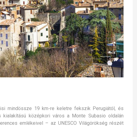
isi mindössze 19 km-re keletre fekszik Perugiától, és
os kialakítású középkori város a Monte Subasio oldalán
 ferences emlékeivel – az UNESCO Világörökség részét