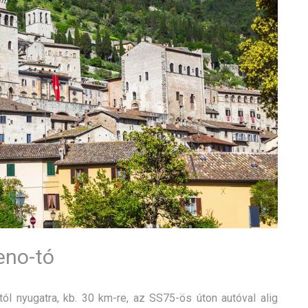
eno-tó
l nyugatra, kb. 30 km-re, az SS75-ös úton autóval alig