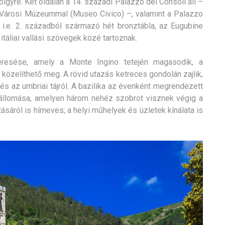
 völgyre. Két oldalán a 14. századi Palazzo dei Consoli áll –
 Városi Múzeummal (Museo Civico) –, valamint a Palazzo
z i.e. 2. századból származó hét bronztábla, az Eugubine
itáliai vallási szövegek közé tartoznak.
lkeresése, amely a Monte Ingino tetején magasodik, a
 közelíthető meg. A rövid utazás ketreces gondolán zajlik,
 és az umbriai tájról. A bazilika az évenként megrendezett
élállomása, amelyen három nehéz szobrot visznek végig a
ásáról is hírneves; a helyi műhelyek és üzletek kínálata is