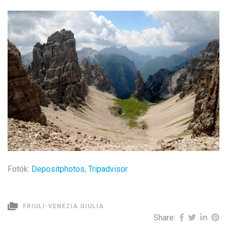
Fotók:
Depositphotos
,
Tripadvisor
FRIULI-VENEZIA GIULIA
Share: