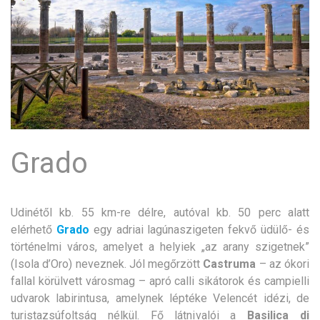
Grado
Udinétől kb. 55 km-re délre, autóval kb. 50 perc alatt
elérhető
Grado
egy adriai lagúnaszigeten fekvő üdülő- és
történelmi város, amelyet a helyiek „az arany szigetnek”
(Isola d’Oro) neveznek. Jól megőrzött
Castruma
– az ókori
fallal körülvett városmag – apró calli sikátorok és campielli
udvarok labirintusa, amelynek léptéke Velencét idézi, de
turistazsúfoltság nélkül. Fő látnivalói a
Basilica di