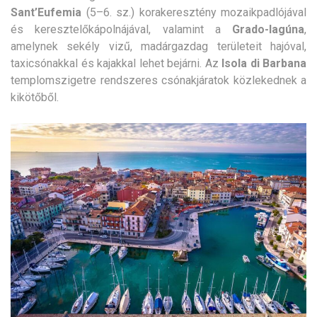
Sant’Eufemia
(5–6. sz.) korakeresztény mozaikpadlójával
és keresztelőkápolnájával, valamint a
Grado-lagúna
,
amelynek sekély vizű, madárgazdag területeit hajóval,
taxicsónakkal és kajakkal lehet bejárni. Az
Isola di Barbana
templomszigetre rendszeres csónakjáratok közlekednek a
kikötőből.