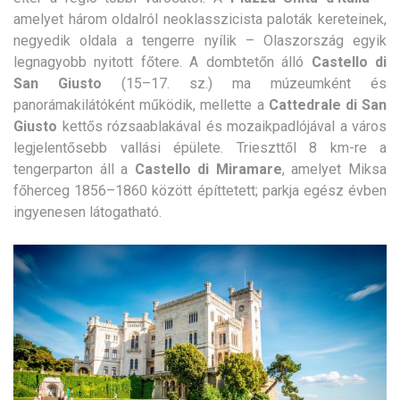
amelyet három oldalról neoklasszicista paloták kereteinek,
negyedik oldala a tengerre nyílik – Olaszország egyik
legnagyobb nyitott főtere. A dombtetőn álló
Castello di
San Giusto
(15–17. sz.) ma múzeumként és
panorámakilátóként működik, mellette a
Cattedrale di San
Giusto
kettős rózsaablakával és mozaikpadlójával a város
legjelentősebb vallási épülete. Trieszttől 8 km-re a
tengerparton áll a
Castello di Miramare
, amelyet Miksa
főherceg 1856–1860 között építtetett; parkja egész évben
ingyenesen látogatható.