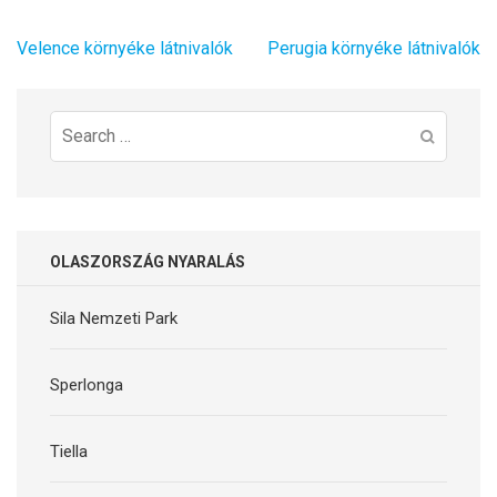
Bejegyzés
Velence környéke látnivalók
Perugia környéke látnivalók
navigáció
Search
for:
OLASZORSZÁG NYARALÁS
Sila Nemzeti Park
Sperlonga
Tiella