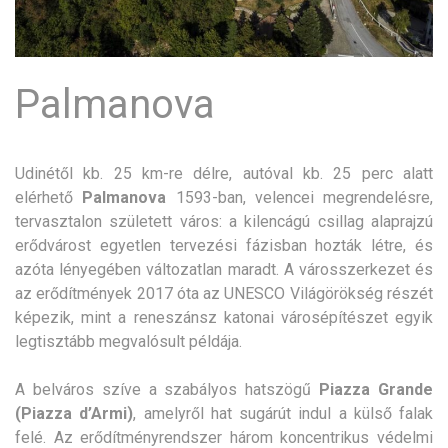
Palmanova
Udinétől kb. 25 km-re délre, autóval kb. 25 perc alatt
elérhető
Palmanova
1593-ban, velencei megrendelésre,
tervasztalon született város: a kilencágú csillag alaprajzú
erődvárost egyetlen tervezési fázisban hozták létre, és
azóta lényegében változatlan maradt. A városszerkezet és
az erődítmények 2017 óta az UNESCO Világörökség részét
képezik, mint a reneszánsz katonai városépítészet egyik
legtisztább megvalósult példája.
A belváros szíve a szabályos hatszögű
Piazza Grande
(Piazza d’Armi)
, amelyről hat sugárút indul a külső falak
felé. Az erődítményrendszer három koncentrikus védelmi