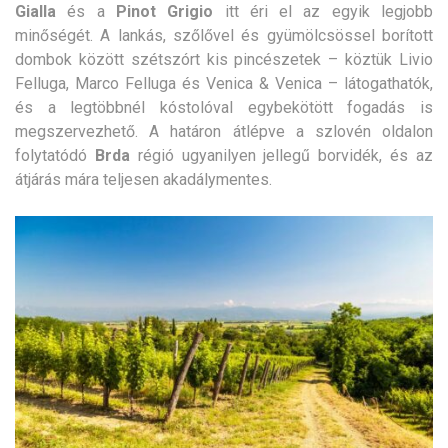
Gialla
és a
Pinot Grigio
itt éri el az egyik legjobb
minőségét. A lankás, szőlővel és gyümölcsössel borított
dombok között szétszórt kis pincészetek – köztük Livio
Felluga, Marco Felluga és Venica & Venica – látogathatók,
és a legtöbbnél kóstolóval egybekötött fogadás is
megszervezhető. A határon átlépve a szlovén oldalon
folytatódó
Brda
régió ugyanilyen jellegű borvidék, és az
átjárás mára teljesen akadálymentes.