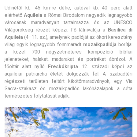
Udinétől kb. 45 km-re délre, autóval kb. 40 perc alatt
elérhető
Aquileia
a Római Birodalom negyedik legnagyobb
városának maradványait tartalmazza, és az UNESCO
Világörökség részét képezi. Fő látnivalója a
Basilica di
Aquileia
(4–11. sz.), amelynek padlóját az ókori keresztény
világ egyik legnagyobb fennmaradt
mozaikpadlója
borítja:
a közel 700 négyzetméteres kompozíció bibliai
jeleneteket, halakat, madarakat és portrékat ábrázol. A
főoltár alatt nyíló
Freskókripta
12. századi képei az
aquileiai patriarcha életét dolgozzák fel. A szabadtéri
régészeti területen feltárt kikötőmaradványok, egy Via
Sacra-szakasz és mozaikpadlós lakóházalapok a séta
természetes folytatását adják.