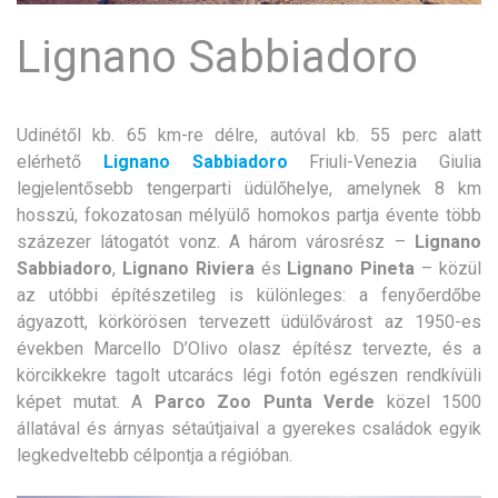
Lignano Sabbiadoro
Udinétől kb. 65 km-re délre, autóval kb. 55 perc alatt
elérhető
Lignano Sabbiadoro
Friuli-Venezia Giulia
legjelentősebb tengerparti üdülőhelye, amelynek 8 km
hosszú, fokozatosan mélyülő homokos partja évente több
százezer látogatót vonz. A három városrész –
Lignano
Sabbiadoro
,
Lignano Riviera
és
Lignano Pineta
– közül
az utóbbi építészetileg is különleges: a fenyőerdőbe
ágyazott, körkörösen tervezett üdülővárost az 1950-es
években Marcello D’Olivo olasz építész tervezte, és a
körcikkekre tagolt utcarács légi fotón egészen rendkívüli
képet mutat. A
Parco Zoo Punta Verde
közel 1500
állatával és árnyas sétaútjaival a gyerekes családok egyik
legkedveltebb célpontja a régióban.