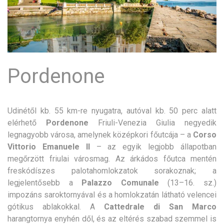
Pordenone
Udinétől kb. 55 km-re nyugatra, autóval kb. 50 perc alatt
elérhető
Pordenone
Friuli-Venezia Giulia negyedik
legnagyobb városa, amelynek középkori főutcája – a
Corso
Vittorio Emanuele II
– az egyik legjobb állapotban
megőrzött friulai városmag. Az árkádos főutca mentén
freskódíszes palotahomlokzatok sorakoznak; a
legjelentősebb a
Palazzo Comunale
(13–16. sz.)
impozáns saroktornyával és a homlokzatán látható velencei
gótikus ablakokkal. A
Cattedrale di San Marco
harangtornya enyhén dől, és az eltérés szabad szemmel is