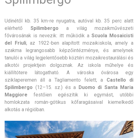
Udinétől kb. 35 km-re nyugatra, autóval kb. 35 perc alatt
elérhető
Spilimbergo
a világ mozaikművészeti
fővárosának is nevezik: itt működik a
Scuola Mosaicisti
del Friuli
, az 1922-ben alapított mozaikiskola, amely a
szakma legrangosabb képzőintézménye, és amelynek
tanulói a világ legjelentősebb köztéri mozaikrestaurálási és
alkotói projektjein dolgoznak. Az iskola műhelye és
kiállítótere látogatható. A városka óvárosa egy
sziklaperemen áll a Tagliamento felett; a
Castello di
Spilimbergo
(12–15. sz.) és a
Duomo di Santa Maria
Maggiore
festőien egészítik ki egymást, utóbbi
homlokzata román-gótikus kőfaragásaival kiemelkedő
alkotás a régióban.