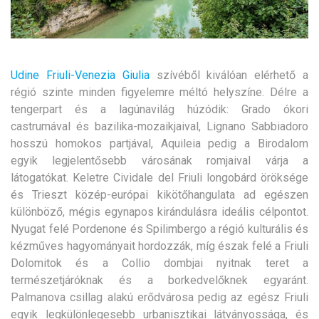
Udine
Friuli-Venezia Giulia
szívéből kiválóan elérhető a
régió szinte minden figyelemre méltó helyszíne.
Délre a
tengerpart és a lagúnavilág húzódik: Grado ókori
castrumával és bazilika-mozaikjaival, Lignano Sabbiadoro
hosszú homokos partjával, Aquileia pedig a Birodalom
egyik legjelentősebb városának romjaival várja a
látogatókat. Keletre Cividale del Friuli longobárd öröksége
és Trieszt közép-európai kikötőhangulata ad egészen
különböző, mégis egynapos kirándulásra ideális célpontot.
Nyugat felé Pordenone és Spilimbergo a régió kulturális és
kézműves hagyományait hordozzák, míg észak felé a Friuli
Dolomitok és a Collio dombjai nyitnak teret a
természetjáróknak és a borkedvelőknek egyaránt.
Palmanova csillag alakú erődvárosa pedig az egész Friuli
egyik legkülönlegesebb urbanisztikai látványossága, és