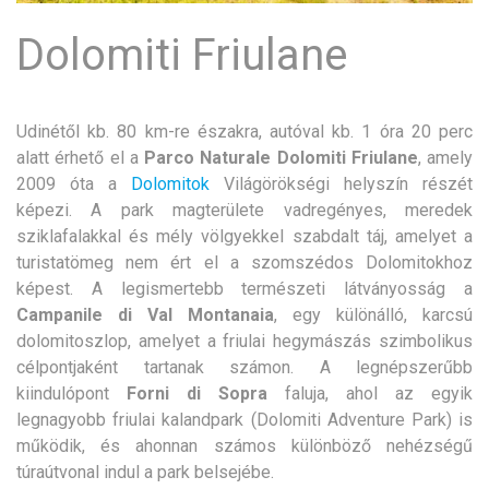
Dolomiti Friulane
Udinétől kb. 80 km-re északra, autóval kb. 1 óra 20 perc
alatt érhető el a
Parco Naturale Dolomiti Friulane
, amely
2009 óta a
Dolomitok
Világörökségi helyszín részét
képezi. A park magterülete vadregényes, meredek
sziklafalakkal és mély völgyekkel szabdalt táj, amelyet a
turistatömeg nem ért el a szomszédos Dolomitokhoz
képest. A legismertebb természeti látványosság a
Campanile di Val Montanaia
, egy különálló, karcsú
dolomitoszlop, amelyet a friulai hegymászás szimbolikus
célpontjaként tartanak számon. A legnépszerűbb
kiindulópont
Forni di Sopra
faluja, ahol az egyik
legnagyobb friulai kalandpark (Dolomiti Adventure Park) is
működik, és ahonnan számos különböző nehézségű
túraútvonal indul a park belsejébe.