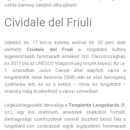
szinte bármely irányból útba ejthető.
Cividale del Friuli
Udinétől kb. 17 km-re keletre, autóval kb. 20 perc alatt
elérhető
Cividale del Friuli
a longobárd kultúra
legjelentősebb fennmaradt emlékeit őrzi Olaszországban,
és 2011 óta az UNESCO Világörökség részét képezi. Az i.e.
1. században Julius Caesar által alapított város a
longobárdok itáliai betörése (568) után az első hercegség
székhelye lett, és ez a kettős – római és longobárd –
örökség máig érzékelhető a városi szövetben.
Legkülönlegesebb látnivalója a
Tempietto Longobardo
(8.
sz.), egy kis oratórium, amelynek stukkóból formált,
életnagyságú szentszobrok sorával díszített belső fala a
longobárd kori szobrászat egyik legépebben fennmaradt