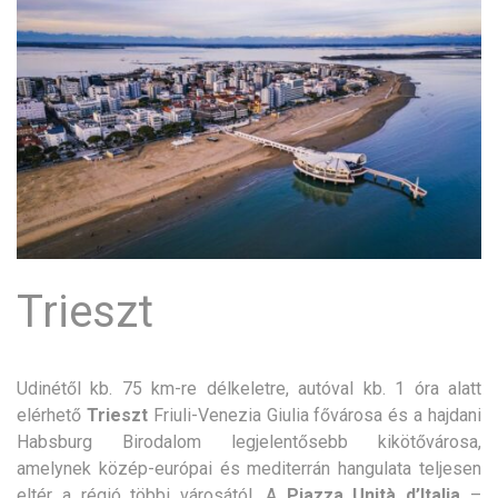
Trieszt
Udinétől kb. 75 km-re délkeletre, autóval kb. 1 óra alatt
elérhető
Trieszt
Friuli-Venezia Giulia fővárosa és a hajdani
Habsburg Birodalom legjelentősebb kikötővárosa,
amelynek közép-európai és mediterrán hangulata teljesen
eltér a régió többi városától. A
Piazza Unità d’Italia
–