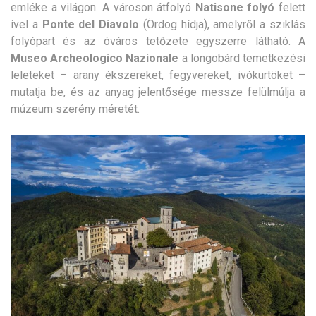
emléke a világon. A városon átfolyó
Natisone folyó
felett
ível a
Ponte del Diavolo
(Ördög hídja), amelyről a sziklás
folyópart és az óváros tetőzete egyszerre látható. A
Museo Archeologico Nazionale
a longobárd temetkezési
leleteket – arany ékszereket, fegyvereket, ivókürtöket –
mutatja be, és az anyag jelentősége messze felülmúlja a
múzeum szerény méretét.