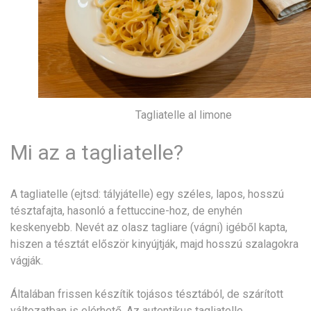
Tagliatelle al limone
Mi az a tagliatelle?
A tagliatelle (ejtsd: tályjátelle) egy széles, lapos, hosszú
tésztafajta, hasonló a fettuccine-hoz, de enyhén
keskenyebb. Nevét az olasz tagliare (vágni) igéből kapta,
hiszen a tésztát először kinyújtják, majd hosszú szalagokra
vágják.
Általában frissen készítik tojásos tésztából, de szárított
változatban is elérhető. Az autentikus tagliatelle