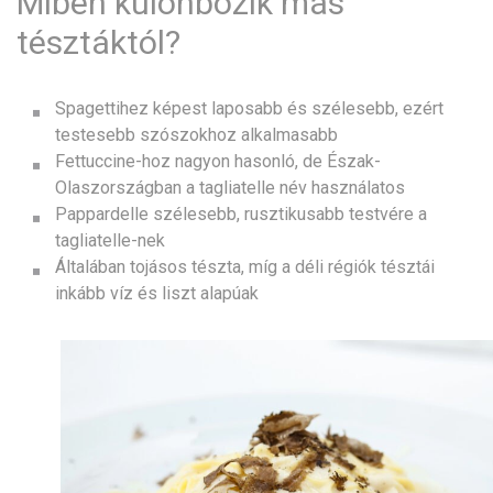
Miben különbözik más
tésztáktól?
Spagettihez képest laposabb és szélesebb, ezért
testesebb szószokhoz alkalmasabb
Fettuccine-hoz nagyon hasonló, de Észak-
Olaszországban a tagliatelle név használatos
Pappardelle szélesebb, rusztikusabb testvére a
tagliatelle-nek
Általában tojásos tészta, míg a déli régiók tésztái
inkább víz és liszt alapúak