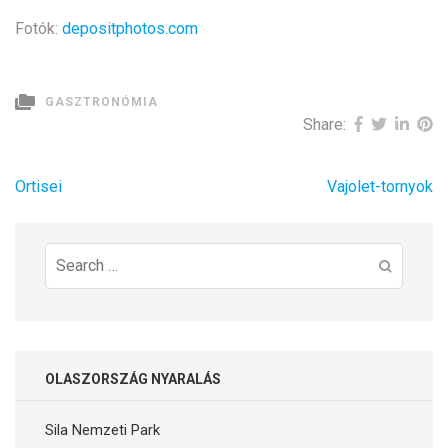
Fotók:
depositphotos.com
GASZTRONÓMIA
Share:
Bejegyzés
Ortisei
Vajolet-tornyok
navigáció
Search
for:
OLASZORSZÁG NYARALÁS
Sila Nemzeti Park