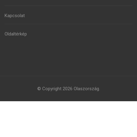
Kapcsolat
Oldaltérkép
© Copyright 2026
Olaszország
.