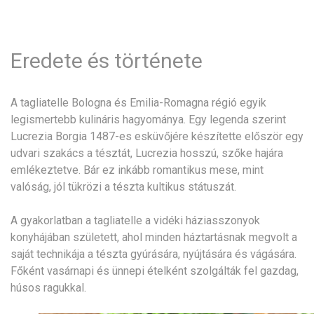
Eredete és története
A tagliatelle Bologna és Emilia-Romagna régió egyik
legismertebb kulináris hagyománya. Egy legenda szerint
Lucrezia Borgia 1487-es esküvőjére készítette először egy
udvari szakács a tésztát, Lucrezia hosszú, szőke hajára
emlékeztetve. Bár ez inkább romantikus mese, mint
valóság, jól tükrözi a tészta kultikus státuszát.
A gyakorlatban a tagliatelle a vidéki háziasszonyok
konyhájában született, ahol minden háztartásnak megvolt a
saját technikája a tészta gyúrására, nyújtására és vágására.
Főként vasárnapi és ünnepi ételként szolgálták fel gazdag,
húsos ragukkal.