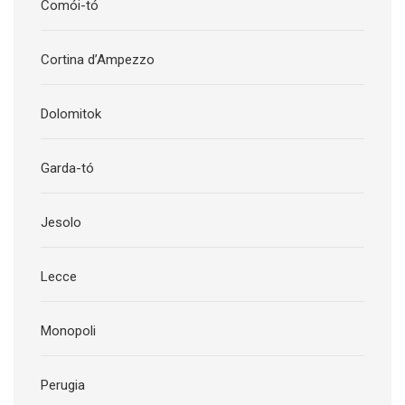
Comói-tó
Cortina d’Ampezzo
Dolomitok
Garda-tó
Jesolo
Lecce
Monopoli
Perugia