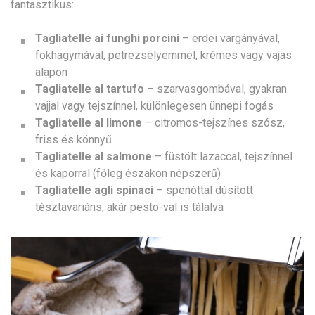
fantasztikus:
Tagliatelle ai funghi porcini
– erdei vargányával,
fokhagymával, petrezselyemmel, krémes vagy vajas
alapon
Tagliatelle al tartufo
– szarvasgombával, gyakran
vajjal vagy tejszínnel, különlegesen ünnepi fogás
Tagliatelle al limone
– citromos-tejszínes szósz,
friss és könnyű
Tagliatelle al salmone
– füstölt lazaccal, tejszínnel
és kaporral (főleg északon népszerű)
Tagliatelle agli spinaci
– spenóttal dúsított
tésztavariáns, akár pesto-val is tálalva