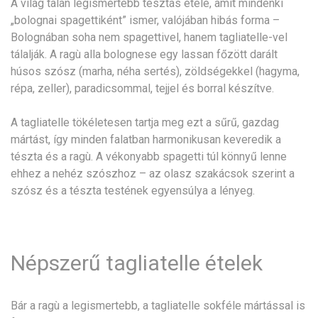
A világ talán legismertebb tésztás étele, amit mindenki
„bolognai spagettiként” ismer, valójában hibás forma –
Bolognában soha nem spagettivel, hanem tagliatelle-vel
tálalják. A ragù alla bolognese egy lassan főzött darált
húsos szósz (marha, néha sertés), zöldségekkel (hagyma,
répa, zeller), paradicsommal, tejjel és borral készítve.
A tagliatelle tökéletesen tartja meg ezt a sűrű, gazdag
mártást, így minden falatban harmonikusan keveredik a
tészta és a ragù. A vékonyabb spagetti túl könnyű lenne
ehhez a nehéz szószhoz – az olasz szakácsok szerint a
szósz és a tészta testének egyensúlya a lényeg.
Népszerű tagliatelle ételek
Bár a ragù a legismertebb, a tagliatelle sokféle mártással is