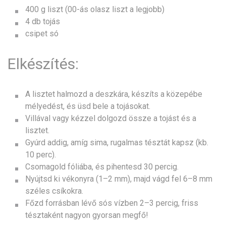
400 g liszt (00-ás olasz liszt a legjobb)
4 db tojás
csipet só
Elkészítés:
A lisztet halmozd a deszkára, készíts a közepébe
mélyedést, és üsd bele a tojásokat.
Villával vagy kézzel dolgozd össze a tojást és a
lisztet.
Gyúrd addig, amíg sima, rugalmas tésztát kapsz (kb.
10 perc).
Csomagold fóliába, és pihentesd 30 percig.
Nyújtsd ki vékonyra (1–2 mm), majd vágd fel 6–8 mm
széles csíkokra.
Főzd forrásban lévő sós vízben 2–3 percig, friss
tésztaként nagyon gyorsan megfő!