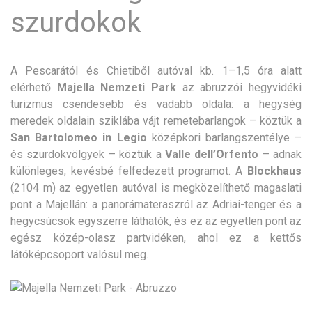
szurdokok
A Pescarától és Chietiből autóval kb. 1–1,5 óra alatt
elérhető
Majella Nemzeti Park
az abruzzói hegyvidéki
turizmus csendesebb és vadabb oldala: a hegység
meredek oldalain sziklába vájt remetebarlangok – köztük a
San Bartolomeo in Legio
középkori barlangszentélye –
és szurdokvölgyek – köztük a
Valle dell’Orfento
– adnak
különleges, kevésbé felfedezett programot. A
Blockhaus
(2104 m) az egyetlen autóval is megközelíthető magaslati
pont a Majellán: a panorámateraszról az Adriai-tenger és a
hegycsúcsok egyszerre láthatók, és ez az egyetlen pont az
egész közép-olasz partvidéken, ahol ez a kettős
látóképcsoport valósul meg.