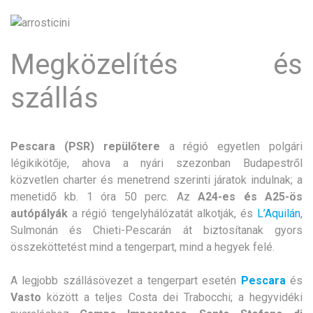
Megközelítés és
szállás
Pescara (PSR) repülőtere
a régió egyetlen polgári
légikikötője, ahova a nyári szezonban Budapestről
közvetlen charter és menetrend szerinti járatok indulnak; a
menetidő kb. 1 óra 50 perc. Az
A24-es és A25-ös
autópályák
a régió tengelyhálózatát alkotják, és
L’Aquilán
,
Sulmonán és Chieti-Pescarán át biztosítanak gyors
összeköttetést mind a tengerpart, mind a hegyek felé.
A legjobb szállásövezet a tengerpart esetén
Pescara
és
Vasto
között a teljes Costa dei Trabocchi; a hegyvidéki