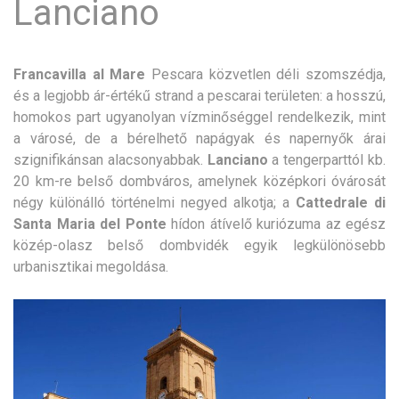
Lanciano
Francavilla al Mare
Pescara közvetlen déli szomszédja,
és a legjobb ár-értékű strand a pescarai területen: a hosszú,
homokos part ugyanolyan vízminőséggel rendelkezik, mint
a városé, de a bérelhető napágyak és napernyők árai
szignifikánsan alacsonyabbak.
Lanciano
a tengerparttól kb.
20 km-re belső dombváros, amelynek középkori óvárosát
négy különálló történelmi negyed alkotja; a
Cattedrale di
Santa Maria del Ponte
hídon átívelő kuriózuma az egész
közép-olasz belső dombvidék egyik legkülönösebb
urbanisztikai megoldása.