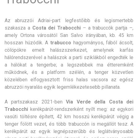
Az abruzzói Adriai-part legfestőibb és legismertebb
szakasza a
Costa dei Trabocchi
– a trabuccók partja –,
amely Ortona városától San Salvo irányában, kb. 45 km
hosszan húzódik. A
trabucco
hagyományos, fából ácsolt,
cölöpökre emelt halászszerkezet, amelynek karfás
hálórendszerével a halászok a parti sziklákból engedték le
a hálókat a tengerbe; a legszebbek ma étteremként
működnek, és a platform szélén, a tenger közvetlen
közelében elfogyasztott friss halas vacsora az egész
abruzzói nyaralás egyik legemlékezetesebb pillanata.
A partszakasz 2021-ben
Via Verde della Costa dei
Trabocchi
kerékpárút-rendszerként nyílt meg: az egykori
vasúti töltésre épített, 42 km hosszú kerékpárút végig a
tenger fölött vezet, és több trabuccón is megállót tesz. A
kerékpárút az egyik legnépszerűbb és leglátványosabb