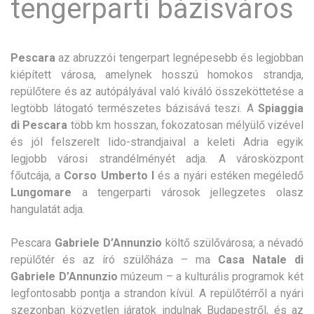
tengerparti bázisváros
Pescara
az abruzzói tengerpart legnépesebb és legjobban
kiépített városa, amelynek hosszú homokos strandja,
repülőtere és az autópályával való kiváló összeköttetése a
legtöbb látogató természetes bázisává teszi. A
Spiaggia
di Pescara
több km hosszan, fokozatosan mélyülő vizével
és jól felszerelt lido-strandjaival a keleti Adria egyik
legjobb városi strandélményét adja. A városközpont
főutcája, a
Corso Umberto I
és a nyári estéken megéledő
Lungomare
a tengerparti városok jellegzetes olasz
hangulatát adja.
Pescara
Gabriele D’Annunzio
költő szülővárosa; a névadó
repülőtér és az író szülőháza – ma
Casa Natale di
Gabriele D’Annunzio
múzeum – a kulturális programok két
legfontosabb pontja a strandon kívül. A repülőtérről a nyári
szezonban közvetlen járatok indulnak Budapestről, és az