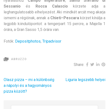
nyaraláshoz
Campo Imperatore
,
Santo Stefano di
Sessanio
és
Rocca Calascio
körzete adja a
leghangulatosabb elhelyezést. Aki mindkét arcát meg akarja
ismerni a régiónak, annak a
Chieti–Pescara
körzet kínálja a
legjobb kiindulópontot: a tengerpart 15 percre, a Majella 1
órára, a Gran Sasso 1,5 órára van.
Fotók:
Depositphotos
,
Tripadvisor
ABRUZZO
Share:
Bejegyzés
Olasz pizza – mi a különbség
Liguria legszebb helyei
navigáció
a nápolyi és a hagyományos
pizza között?