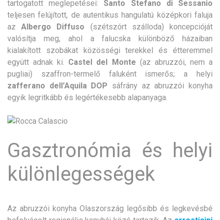
tartogatott meglepetései:
Santo Stefano di Sessanio
teljesen felújított, de autentikus hangulatú középkori faluja
az
Albergo Diffuso
(szétszórt szálloda) koncepcióját
valósítja meg, ahol a falucska különböző házaiban
kialakított szobákat közösségi terekkel és étteremmel
együtt adnak ki.
Castel del Monte
(az abruzzói, nem a
pugliai) szaffron-termelő faluként ismerős; a helyi
zafferano dell’Aquila DOP
sáfrány az abruzzói konyha
egyik legritkább és legértékesebb alapanyaga.
Gasztronómia és helyi
különlegességek
Az abruzzói konyha Olaszország legősibb és legkevésbé