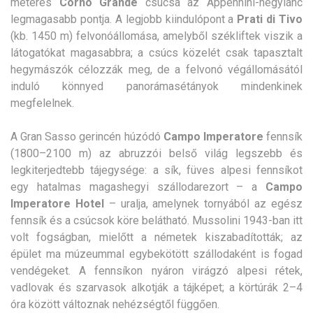
méteres
Corno Grande
csúcsa az Appennini-hegylánc
legmagasabb pontja. A legjobb kiindulópont a
Prati di Tivo
(kb. 1450 m) felvonóállomása, amelyből székliftek viszik a
látogatókat magasabbra; a csúcs közelét csak tapasztalt
hegymászók célozzák meg, de a felvonó végállomásától
induló könnyed panorámasétányok mindenkinek
megfelelnek.
A Gran Sasso gerincén húzódó
Campo Imperatore
fennsík
(1800–2100 m) az abruzzói belső világ legszebb és
legkiterjedtebb tájegysége: a sík, füves alpesi fennsíkot
egy hatalmas magashegyi szállodarezort – a
Campo
Imperatore Hotel
– uralja, amelynek tornyából az egész
fennsík és a csúcsok köre belátható. Mussolini 1943-ban itt
volt fogságban, mielőtt a németek kiszabadították; az
épület ma múzeummal egybekötött szállodaként is fogad
vendégeket. A fennsíkon nyáron virágzó alpesi rétek,
vadlovak és szarvasok alkotják a tájképet; a körtúrák 2–4
óra között változnak nehézségtől függően.