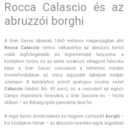
Rocca Calascio és az
abruzzói borghi
A Gran Sasso lábainál, 1460 méteres magasságban álló
Rocca Calascio
romos várkastélya az abruzzói belső
vidék legfotogénebb és legismertebb helyszíne: a
középkori torony és az alatta sorakozó elhagyott falucska
képe a Gran Sasso csúcsaival a háttérben minden
éventefordulóban az olasz legszebb tájképek listáján
szerepel. A kastélyhoz jelzett gyalogos ösvény vezet
Calascio
faluból (kb. 40 perc), és a csúcsáról az egész
Campo Imperatore fennsíkra, a Gran Sassóra és – tiszta
időben – az Adriáig nyúló panoráma tárul fel.
A régió belső dombvidékén és hegyein szétszórt
borghi
–
kis középkori falvak – az abruzzói nyaralás egyik legjobban