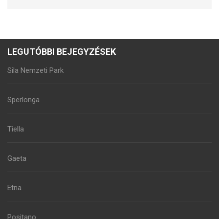
LEGUTÓBBI BEJEGYZÉSEK
Sila Nemzeti Park
Sperlonga
Tiella
Gaeta
Etna
Positano