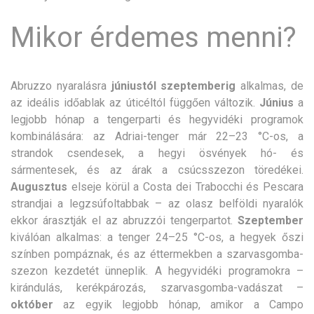
Mikor érdemes menni?
Abruzzo nyaralásra
júniustól szeptemberig
alkalmas, de
az ideális időablak az úticéltól függően változik.
Június
a
legjobb hónap a tengerparti és hegyvidéki programok
kombinálására: az Adriai-tenger már 22–23 °C-os, a
strandok csendesek, a hegyi ösvények hó- és
sármentesek, és az árak a csúcsszezon töredékei.
Augusztus
elseje körül a Costa dei Trabocchi és Pescara
strandjai a legzsúfoltabbak – az olasz belföldi nyaralók
ekkor árasztják el az abruzzói tengerpartot.
Szeptember
kiválóan alkalmas: a tenger 24–25 °C-os, a hegyek őszi
színben pompáznak, és az éttermekben a szarvasgomba-
szezon kezdetét ünneplik. A hegyvidéki programokra –
kirándulás, kerékpározás, szarvasgomba-vadászat –
október
az egyik legjobb hónap, amikor a Campo