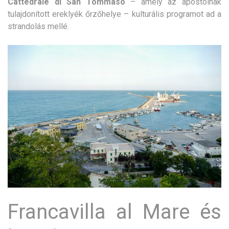
Cattedrale di San Tommaso
– amely az apostolnak
tulajdonított ereklyék őrzőhelye – kulturális programot ad a
strandolás mellé.
Francavilla al Mare és