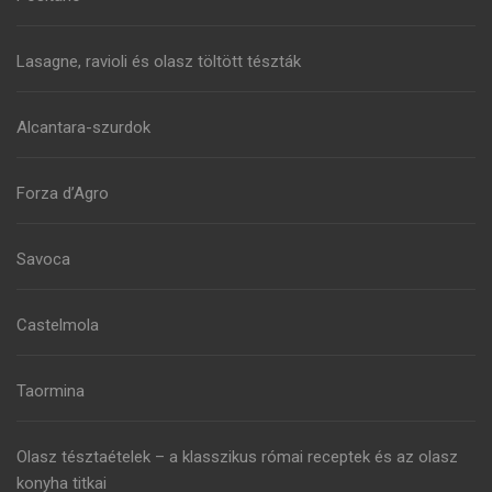
Lasagne, ravioli és olasz töltött tészták
Alcantara-szurdok
Forza d’Agro
Savoca
Castelmola
Taormina
Olasz tésztaételek – a klasszikus római receptek és az olasz
konyha titkai