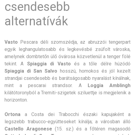
csendesebb
alternatívák
Vasto
Pescara déli szomszédja, az abruzzói tengerpart
egyik leghangulatosabb és legkevésbé zsúfolt városka,
amelynek dombtetőn ülő óvárosa közvetlenül a tenger fölé
tekint. A
Spiaggia di Vasto
és a tőle délre húzódó
Spiaggia di San Salvo
hosszú, homokos és jól kezelt
strandjai csendesebb és barátságosabb nyaralást kínálnak,
mint a pescarai strandsor. A
Loggia Amblingh
kilátótoronyból a Tremiti-szigetek sziluettje is megjelenik a
horizonton.
Ortona
a Costa dei Trabocchi északi kapujaként a
legszebb trabucco-együtteseket kínálja; a városban álló
Castello Aragonese
(15. sz.) és a főtéren magasodó