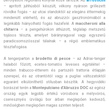
befolyásolt regionális konyhái közé tartozik. Az
arrosticini
– aprított juhhúsból készült, vékony nyárson grillezett
rövidke fogás – az utcai standoktól az elegáns éttermekig
mindenütt elérhető, és az abruzzói gasztronómiából a
leginkább hiányolható fogás hazafelé. A
maccheroni alla
chitarra
– a pengehúrokon áthúzott, téglalap metszetű
tojásos tészta, amelyet bárányraguval vagy egyszerű
paradicsomszósszal tálalnak – a régió emblematikus
tésztafogása.
A tengerparton a
brodetto di pesce
– az Adriai-tenger
halaiból főzött, ecetes-tomatós leveses egytálétel –
minden trabucco-étterem és partszéli trattoria étlapján
szerepel, és az otrantóitól vagy a pugliai változatoktól
egyaránt elkülöníthető stílusban készítik. A hegyvidéki
borászat terén a
Montepulciano d’Abruzzo DOC
az egész
ország egyik legjobb értékű vörösbora: a mélyvörös,
cseresznyés ízvilágú bor árban meglepően kedvező,
minőségben meglepően magas szinten teljesít.