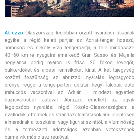
Abruzzo
Olaszország legjobban őrzött nyaralási titkainak
egyike: a régió keleti partján az Adriai-tenger hosszú,
homokos és sekély vizű tengerpartja, a tőle mindössze
40–60 km-re nyugatra emelkedő Gran Sasso és Majella
hegylánca pedig nyáron is friss, 20 fokos levegőt,
bükkerdőket és alpesi fennsíkokat kínál.
A két tájegység
közötti feszültség az abruzzói nyaralás legnagyobb
erénye: reggel a tengerparton, délután hegyi faluban, este
trabuccós vacsorával az Adrián – mindezt egyetlen
bázisvárosból, autóval. Abruzzo emellett az egyik
legolcsóbb nyaralási régió Közép-Olaszországban: a
szállodák, éttermek és strandszolgáltatások árai jelentősen
elmaradnak a toszkánai vagy liguriai szinttől, a vízminőség
és a természeti adottságok azonban vetekszenek
bármelyik más olasz régióval.