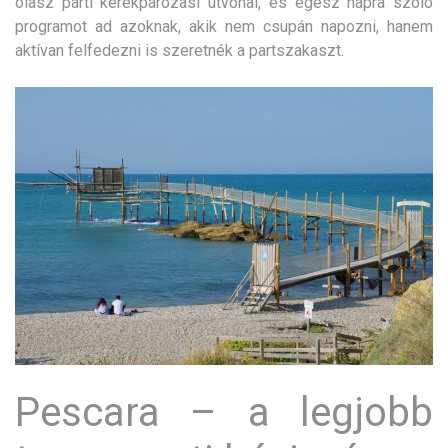
olasz parti kerékpározási útvonal, és egész napra szóló
programot ad azoknak, akik nem csupán napozni, hanem
aktívan felfedezni is szeretnék a partszakaszt.
Pescara – a legjobb