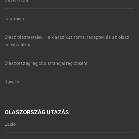
Castelmola
Taormina
Olasz tésztaételek – a klasszikus római receptek és az olasz
konyha titkai
Olaszország legjobb strandjai régiónként
Ravello
OLASZORSZÁG UTAZÁS
Lazio