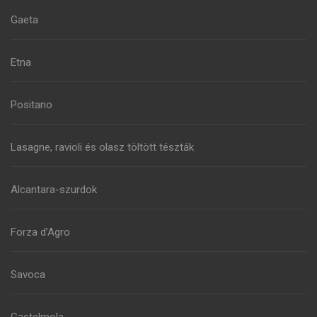
Gaeta
Etna
Positano
Lasagne, ravioli és olasz töltött tészták
Alcantara-szurdok
Forza d’Agro
Savoca