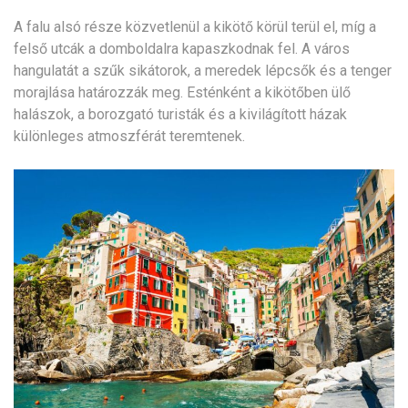
A falu alsó része közvetlenül a kikötő körül terül el, míg a
felső utcák a domboldalra kapaszkodnak fel. A város
hangulatát a szűk sikátorok, a meredek lépcsők és a tenger
morajlása határozzák meg. Esténként a kikötőben ülő
halászok, a borozgató turisták és a kivilágított házak
különleges atmoszférát teremtenek.