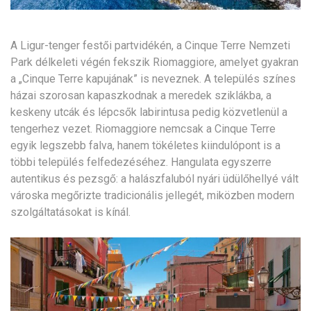
A Ligur-tenger festői partvidékén, a Cinque Terre Nemzeti
Park délkeleti végén fekszik Riomaggiore, amelyet gyakran
a „Cinque Terre kapujának” is neveznek. A település színes
házai szorosan kapaszkodnak a meredek sziklákba, a
keskeny utcák és lépcsők labirintusa pedig közvetlenül a
tengerhez vezet. Riomaggiore nemcsak a Cinque Terre
egyik legszebb falva, hanem tökéletes kiindulópont is a
többi település felfedezéséhez. Hangulata egyszerre
autentikus és pezsgő: a halászfaluból nyári üdülőhellyé vált
városka megőrizte tradicionális jellegét, miközben modern
szolgáltatásokat is kínál.