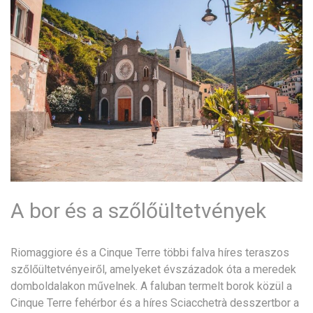
A bor és a szőlőültetvények
Riomaggiore és a Cinque Terre többi falva híres teraszos
szőlőültetvényeiről, amelyeket évszázadok óta a meredek
domboldalakon művelnek. A faluban termelt borok közül a
Cinque Terre fehérbor és a híres Sciacchetrà desszertbor a