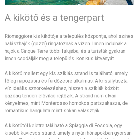
A kikötő és a tengerpart
Riomaggiore kis kikötője a település központja, ahol színes
halászhajók (gozzi) ringatóznak a vízen. Innen indulnak a
hajók a Cinque Terre többi falujába, és a turisták gyakran
innen csodálják meg a település ikonikus látványát.
A kikötő mellett egy kis sziklás strand is található, amely
főleg napozásra és fürdőzésre alkalmas. A kristálytiszta
víz ideális sznorkelezéshez, hiszen a sziklák között
gazdag tengeri élővilág rejtőzik. A strand nem olyan
kényelmes, mint Monterosso homokos partszakasza, de
romantikus hangulata miatt sokan választják.
A kikötőtől keletre található a Spiaggia di Fossola, egy
kisebb kavicsos strand, amely a nyári hónapokban gyorsan