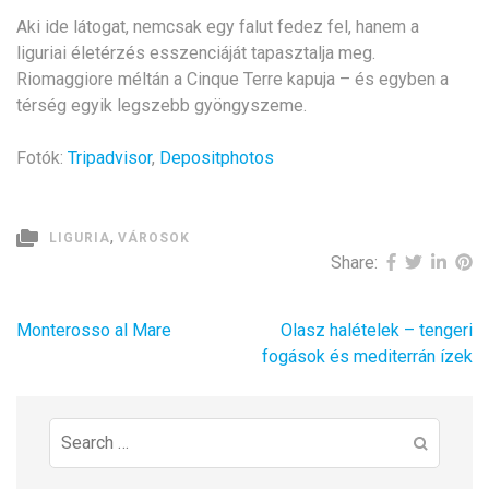
Aki ide látogat, nemcsak egy falut fedez fel, hanem a
liguriai életérzés esszenciáját tapasztalja meg.
Riomaggiore méltán a Cinque Terre kapuja – és egyben a
térség egyik legszebb gyöngyszeme.
Fotók:
Tripadvisor
,
Depositphotos
,
LIGURIA
VÁROSOK
Share:
Bejegyzés
Monterosso al Mare
Olasz halételek – tengeri
navigáció
fogások és mediterrán ízek
Search
for: