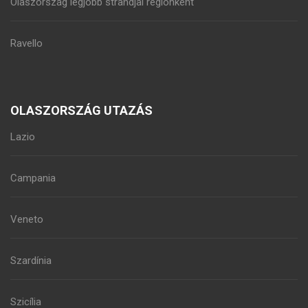
Olaszország legjobb strandjai régiónként
Ravello
OLASZORSZÁG UTAZÁS
Lazio
Campania
Veneto
Szardínia
Szicília