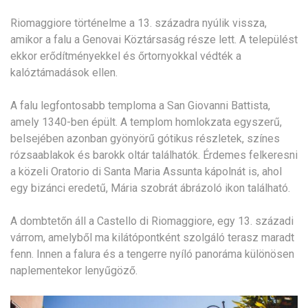
Riomaggiore történelme a 13. századra nyúlik vissza,
amikor a falu a Genovai Köztársaság része lett. A települést
ekkor erődítményekkel és őrtornyokkal védték a
kalóztámadások ellen.
A falu legfontosabb temploma a San Giovanni Battista,
amely 1340-ben épült. A templom homlokzata egyszerű,
belsejében azonban gyönyörű gótikus részletek, színes
rózsaablakok és barokk oltár találhatók. Érdemes felkeresni
a közeli Oratorio di Santa Maria Assunta kápolnát is, ahol
egy bizánci eredetű, Mária szobrát ábrázoló ikon található.
A dombtetőn áll a Castello di Riomaggiore, egy 13. századi
várrom, amelyből ma kilátópontként szolgáló terasz maradt
fenn. Innen a falura és a tengerre nyíló panoráma különösen
naplementekor lenyűgöző.