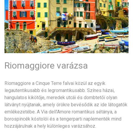
Riomaggiore varázsa
Riomaggiore a Cinque Terre falvai közül az egyik
legautentikusabb és legromantikusabb. Színes házai,
hangulatos kikötője, meredek utcái és dombtetői olyan
látványt nyújtanak, amely örökre bevésődik az ide látogatók
emlékezetébe. A Via dell’Amore romantikus sétánya, a
borospincék kóstolói és a tengerparti naplementék mind
hozzájárulnak a hely különleges varázsához.