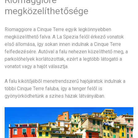
megközelíthetősége
Riomaggiore a Cinque Terre egyik legkönnyebben
megközelíthető falva. A La Spezia felől érkező vonatok
első állomása, így sokan innen indulnak a Cinque Terre
felfedezésére. Autóval a falu nehezen közelíthető meg, a
parkolóhelyek korlátozottak, ezért a legtöbb látogató a
vonatot vagy a hajót választja.
A falu kikötőjéből menetrendszerű hajójáratok indulnak a
többi Cinque Terre faluba, így a tenger felől is
gyönyörködhetünk a színes házak látványában.