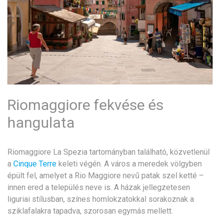
Riomaggiore fekvése és
hangulata
Riomaggiore La Spezia tartományban található, közvetlenül
a
Cinque Terre
keleti végén. A város a meredek völgyben
épült fel, amelyet a Rio Maggiore nevű patak szel ketté –
innen ered a település neve is. A házak jellegzetesen
liguriai stílusban, színes homlokzatokkal sorakoznak a
sziklafalakra tapadva, szorosan egymás mellett.