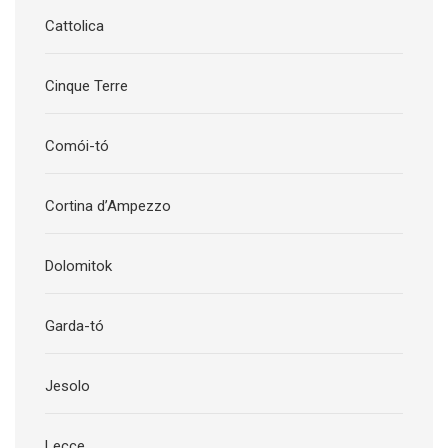
Cattolica
Cinque Terre
Comói-tó
Cortina d’Ampezzo
Dolomitok
Garda-tó
Jesolo
Lecce