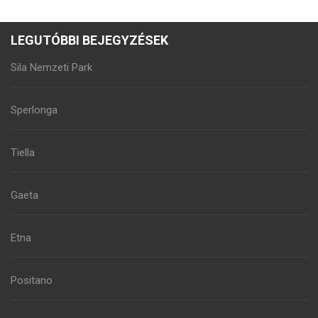
LEGUTÓBBI BEJEGYZÉSEK
Sila Nemzeti Park
Sperlonga
Tiella
Gaeta
Etna
Positano