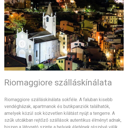
Riomaggiore szálláskínálata
Riomaggiore szálláskínálata sokféle. A faluban kisebb
vendégházak, apartmanok és butikpanziók találhatók,
amelyek közül sok közvetlen kilátást nyújt a tengerre. A
szűk utcákban rejtőző szállások autentikus élményt adnak,
hiszen a látogató szinte a helyiek életének részévé válik.