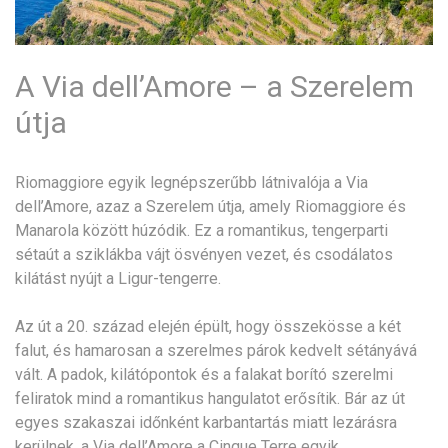
A Via dell’Amore – a Szerelem
útja
Riomaggiore egyik legnépszerűbb látnivalója a Via
dell’Amore, azaz a Szerelem útja, amely Riomaggiore és
Manarola között húzódik. Ez a romantikus, tengerparti
sétaút a sziklákba vájt ösvényen vezet, és csodálatos
kilátást nyújt a Ligur-tengerre.
Az út a 20. század elején épült, hogy összekösse a két
falut, és hamarosan a szerelmes párok kedvelt sétányává
vált. A padok, kilátópontok és a falakat borító szerelmi
feliratok mind a romantikus hangulatot erősítik. Bár az út
egyes szakaszai időnként karbantartás miatt lezárásra
kerülnek, a Via dell’Amore a Cinque Terre egyik