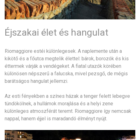
Éjszakai élet és hangulat
Riomaggiore estéi különlegesek. A naplemente után a
kikötő és a főutca megtelik élettel: bárok, borozók és kis
éttermek várják a vendégeket. A fiatal utazók körében
különösen népszerű a falucska, mivel pezsgő, de mégis
barátságos hangulat jellemzi.
Az esti fényekben a színes házak a tenger felett lebegve
tündökölnek, a hullámok morajlása és a helyi zene
különleges atmoszférát teremt. Riomaggiore így nemcsak
nappal, hanem éjjel is maradandó élményt nyújt.