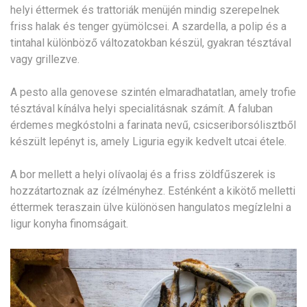
helyi éttermek és trattoriák menüjén mindig szerepelnek
friss halak és tenger gyümölcsei. A szardella, a polip és a
tintahal különböző változatokban készül, gyakran tésztával
vagy grillezve.
A pesto alla genovese szintén elmaradhatatlan, amely trofie
tésztával kínálva helyi specialitásnak számít. A faluban
érdemes megkóstolni a farinata nevű, csicseriborsólisztből
készült lepényt is, amely Liguria egyik kedvelt utcai étele.
A bor mellett a helyi olívaolaj és a friss zöldfűszerek is
hozzátartoznak az ízélményhez. Esténként a kikötő melletti
éttermek teraszain ülve különösen hangulatos megízlelni a
ligur konyha finomságait.