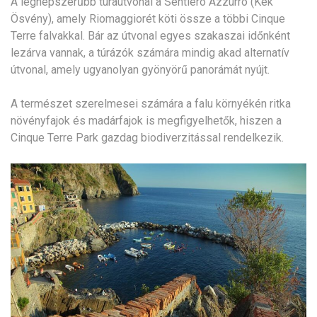
A legnépszerűbb túraútvonal a Sentiero Azzurro (Kék
Ösvény), amely Riomaggiorét köti össze a többi Cinque
Terre falvakkal. Bár az útvonal egyes szakaszai időnként
lezárva vannak, a túrázók számára mindig akad alternatív
útvonal, amely ugyanolyan gyönyörű panorámát nyújt.
A természet szerelmesei számára a falu környékén ritka
növényfajok és madárfajok is megfigyelhetők, hiszen a
Cinque Terre Park gazdag biodiverzitással rendelkezik.