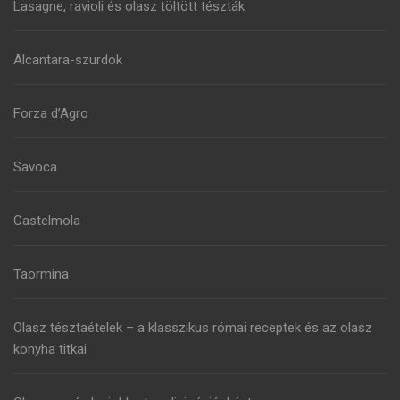
Lasagne, ravioli és olasz töltött tészták
Alcantara-szurdok
Forza d’Agro
Savoca
Castelmola
Taormina
Olasz tésztaételek – a klasszikus római receptek és az olasz
konyha titkai