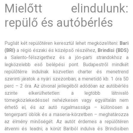
Mielőtt elindulunk:
repülő és autóbérlés
Pugliát két repülőtéren keresztül lehet megközelíteni:
Bari
(BRI)
a régió északi és középső részéhez,
Brindisi (BDS)
a Salento-félszigethez és a jón-parti strandokhoz a
legközelebb eső belépési pont. Budapestről mindkét
repülőtérre indulnak közvetlen charter és menetrend
szerinti járatok a nyári szezonban; a menetidő kb. 1 óra 50
perc – 2 óra. Az útvonal jellegéből adódóan az autóbérlés
szinte elkerülhetetlen: a legtöbb látnivaló
tömegközlekedéssel nehézkesen vagy egyáltalán nem
érhető el, és az autó rugalmassága – különösen a
tengerparti öblök és a maseria-körzetben – meghatározza
az élmény minőségét. Az autót érdemes a repülőtéren
átvenni és leadni; a körút Bariból indulva és Brindisiben