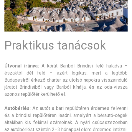
Praktikus tanácsok
Útvonal iránya:
A körút Bariból Brindisi felé haladva –
északtól dél felé – azért logikus, mert a legtöbb
Budapestről érkező charter az utolsó napokra visszainduló
járatot Brindisiből vagy Bariból kínálja, és az oda-vissza
azonos repülőtér kerülhető el.
Autóbérlés:
Az autót a bari repülőtéren érdemes felvenni
és a brindisi repülőtéren leadni, amelyért a bérautó-cégek
általában kis felárral számolnak. A nyári csúcsszezonban
az autóbérlést szintén 2–3 hónappal előre érdemes intézni.