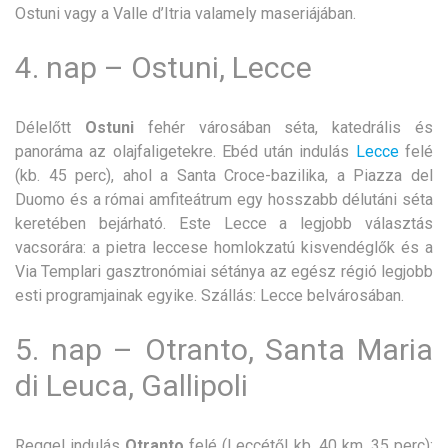
Ostuni vagy a Valle d’Itria valamely maseriájában.
4. nap – Ostuni, Lecce
Délelőtt
Ostuni
fehér városában séta, katedrális és
panoráma az olajfaligetekre. Ebéd után indulás
Lecce
felé
(kb. 45 perc), ahol a Santa Croce-bazilika, a Piazza del
Duomo és a római amfiteátrum egy hosszabb délutáni séta
keretében bejárható. Este Lecce a legjobb választás
vacsorára: a pietra leccese homlokzatú kisvendéglők és a
Via Templari gasztronómiai sétánya az egész régió legjobb
esti programjainak egyike. Szállás: Lecce belvárosában.
5. nap – Otranto, Santa Maria
di Leuca, Gallipoli
Reggel indulás
Otranto
felé (Leccétől kb. 40 km, 35 perc):