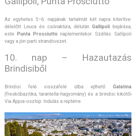
Gallipoli, Punta Prosciutto
Az egyhetes 5–6. napjának tartalmát két napra kiterítve:
délelőtt Leuca és csónaktúra, délután
Gallipoli
bejárása,
este
Punta Prosciutto
naplementekor. Szállás: Gallipoli
vagy a jón-parti strandövezet.
10. nap – Hazautazás
Brindisiből
Brindisi felé visszafelé útba ejthető
Galatina
(freskóbazilika, tarantella-hagyomány) és a brindisi kikötői
Via Appia-oszlop. Indulás a reptérre.