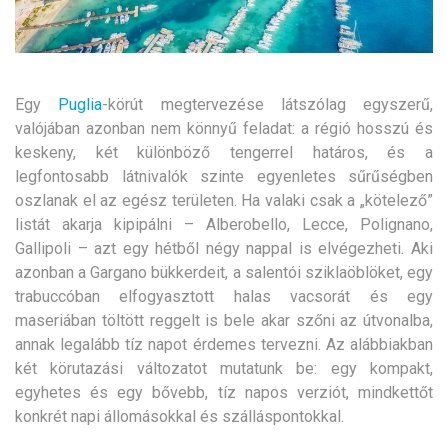
Egy
Puglia
-körút megtervezése látszólag egyszerű,
valójában azonban nem könnyű feladat: a régió hosszú és
keskeny, két különböző tengerrel határos, és a
legfontosabb látnivalók szinte egyenletes sűrűségben
oszlanak el az egész területen.
Ha valaki csak a „kötelező”
listát akarja kipipálni – Alberobello, Lecce, Polignano,
Gallipoli – azt egy hétből négy nappal is elvégezheti. Aki
azonban a Gargano bükkerdeit, a salentói sziklaöblöket, egy
trabuccóban elfogyasztott halas vacsorát és egy
maseriában töltött reggelt is bele akar szőni az útvonalba,
annak legalább tíz napot érdemes tervezni. Az alábbiakban
két körutazási változatot mutatunk be: egy kompakt,
egyhetes és egy bővebb, tíz napos verziót, mindkettőt
konkrét napi állomásokkal és szálláspontokkal.