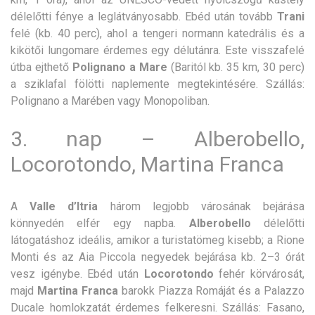
délelőtti fénye a leglátványosabb. Ebéd után tovább
Trani
felé (kb. 40 perc), ahol a tengeri normann katedrális és a
kikötői lungomare érdemes egy délutánra. Este visszafelé
útba ejthető
Polignano a Mare
(Baritól kb. 35 km, 30 perc)
a sziklafal fölötti naplemente megtekintésére. Szállás:
Polignano a Marében vagy Monopoliban.
3. nap – Alberobello,
Locorotondo, Martina Franca
A
Valle d’Itria
három legjobb városának bejárása
könnyedén elfér egy napba.
Alberobello
délelőtti
látogatáshoz ideális, amikor a turistatömeg kisebb; a Rione
Monti és az Aia Piccola negyedek bejárása kb. 2–3 órát
vesz igénybe. Ebéd után
Locorotondo
fehér körvárosát,
majd
Martina Franca
barokk Piazza Romáját és a Palazzo
Ducale homlokzatát érdemes felkeresni. Szállás: Fasano,