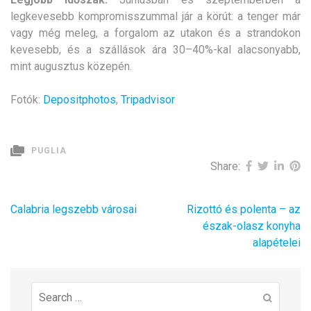
legkevesebb kompromisszummal jár a körút: a tenger már
vagy még meleg, a forgalom az utakon és a strandokon
kevesebb, és a szállások ára 30–40%-kal alacsonyabb,
mint augusztus közepén.
Fotók:
Depositphotos
,
Tripadvisor
PUGLIA
Share:
Bejegyzés
Calabria legszebb városai
Rizottó és polenta – az
navigáció
észak-olasz konyha
alapételei
Search