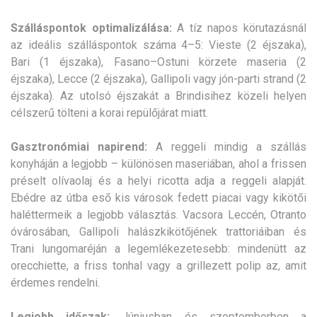
Szálláspontok optimalizálása:
A tíz napos körutazásnál
az ideális szálláspontok száma 4–5: Vieste (2 éjszaka),
Bari (1 éjszaka), Fasano–Ostuni körzete maseria (2
éjszaka), Lecce (2 éjszaka), Gallipoli vagy jón-parti strand (2
éjszaka). Az utolsó éjszakát a Brindisihez közeli helyen
célszerű tölteni a korai repülőjárat miatt.
Gasztronómiai napirend:
A reggeli mindig a szállás
konyháján a legjobb – különösen maseriában, ahol a frissen
préselt olívaolaj és a helyi ricotta adja a reggeli alapját.
Ebédre az útba eső kis városok fedett piacai vagy kikötői
haléttermeik a legjobb választás. Vacsora Leccén, Otranto
óvárosában, Gallipoli halászkikötőjének trattoriáiban és
Trani lungomaréján a legemlékezetesebb: mindenütt az
orecchiette, a friss tonhal vagy a grillezett polip az, amit
érdemes rendelni.
Legjobb időszak:
Júniusban és szeptemberben a