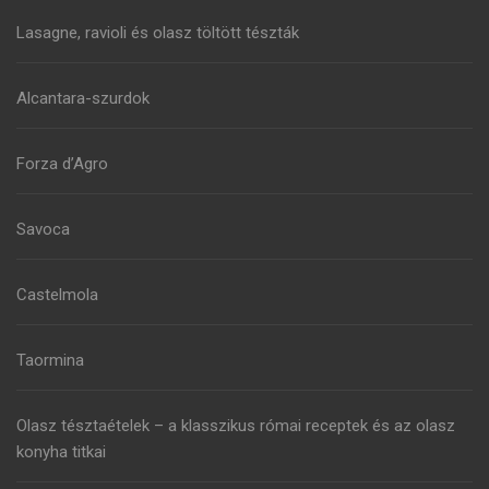
Lasagne, ravioli és olasz töltött tészták
Alcantara-szurdok
Forza d’Agro
Savoca
Castelmola
Taormina
Olasz tésztaételek – a klasszikus római receptek és az olasz
konyha titkai