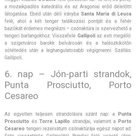
a mozaikpadlós katedrális és az Aragoniai erőd délelőtti
látogatása. Ebéd után déli irányba
Santa Maria di Leuca
felé, ahol a két tenger találkozási pontját és a fehér
bazilikát érdemes megnézni – csónaktúra is szervezhető a
tengeri barlangokhoz. Visszafelé
Gallipoli
az esti megálló:
a szigetváros barokk belvárosán és a halászkikötőn
sötétedés után a leghangulatosabb végigmenni. Szállás:
Gallipoli.
6. nap – Jón-parti strandok,
Punta Prosciutto, Porto
Cesareo
Az egyetlen teljesen strandolásra szánt nap: a
Punta
Prosciutto
és
Torre Lapillo
strandjai, valamint a
Porto
Cesareo
tengeri rezervátum csónaktúrája egész napot ad.
Este visszatérés Gallipolitól Brindisi felé vezető úton.