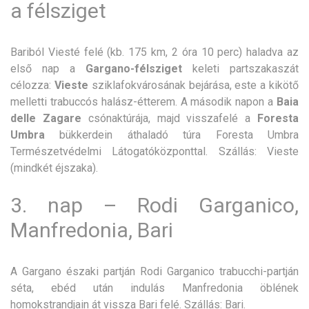
a félsziget
Bariból Viesté felé (kb. 175 km, 2 óra 10 perc) haladva az
első nap a
Gargano-félsziget
keleti partszakaszát
célozza:
Vieste
sziklafokvárosának bejárása, este a kikötő
melletti trabuccós halász-étterem. A második napon a
Baia
delle Zagare
csónaktúrája, majd visszafelé a
Foresta
Umbra
bükkerdein áthaladó túra Foresta Umbra
Természetvédelmi Látogatóközponttal. Szállás: Vieste
(mindkét éjszaka).
3. nap – Rodi Garganico,
Manfredonia, Bari
A Gargano északi partján Rodi Garganico trabucchi-partján
séta, ebéd után indulás Manfredonia öblének
homokstrandjain át vissza Bari felé. Szállás: Bari.