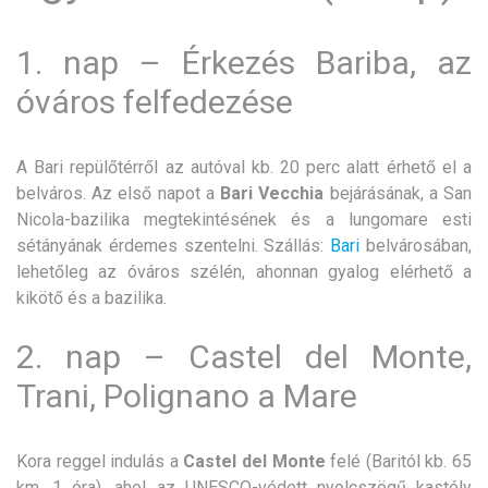
1. nap – Érkezés Bariba, az
óváros felfedezése
A Bari repülőtérről az autóval kb. 20 perc alatt érhető el a
belváros. Az első napot a
Bari Vecchia
bejárásának, a San
Nicola-bazilika megtekintésének és a lungomare esti
sétányának érdemes szentelni. Szállás:
Bari
belvárosában,
lehetőleg az óváros szélén, ahonnan gyalog elérhető a
kikötő és a bazilika.
2. nap – Castel del Monte,
Trani, Polignano a Mare
Kora reggel indulás a
Castel del Monte
felé (Baritól kb. 65
km, 1 óra), ahol az UNESCO-védett nyolcszögű kastély