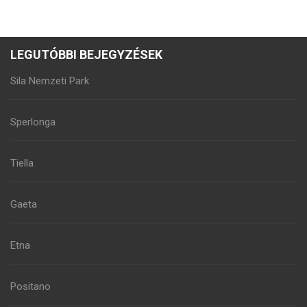
LEGUTÓBBI BEJEGYZÉSEK
Sila Nemzeti Park
Sperlonga
Tiella
Gaeta
Etna
Positano