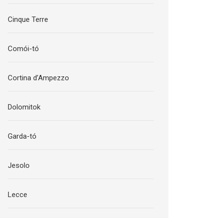
Cinque Terre
Comói-tó
Cortina d’Ampezzo
Dolomitok
Garda-tó
Jesolo
Lecce