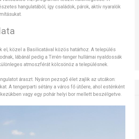
szetes hangulatából, így családok, párok, aktív nyaralók
mításukat.
lata
el, közel a Basilicatával közös határhoz. A település
dnak, lábánál pedig a Tirrén-tenger hullámai nyaldossák
 különleges atmoszférát kölcsönöz a településnek.
ngulatot áraszt. Nyáron pezsgő élet zajlik az utcákon:
kat. A tengerparti sétány a város fő ütőere, ahol esténként
 a kezükben vagy egy pohár helyi bor mellett beszélgetve.