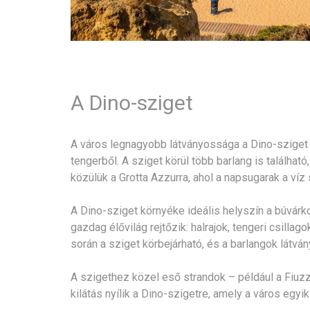
A Dino-sziget
A város legnagyobb látványossága a Dino-sziget (
tengerből. A sziget körül több barlang is találha
közülük a Grotta Azzurra, ahol a napsugarak a víz
A Dino-sziget környéke ideális helyszín a búvárk
gazdag élővilág rejtőzik: halrajok, tengeri csilla
során a sziget körbejárható, és a barlangok látvány
A szigethez közel eső strandok – például a Fiuz
kilátás nyílik a Dino-szigetre, amely a város egyik