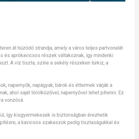
eren át húzódó strandja, amely a város teljes partvonalát
os és aprókavicsos részek váltakoznak, így mindenki
t. A víz tiszta, színe a sekély részeken türkiz, a
bok, napernyők, napágyak, bárok és éttermek várják a
k, ahol saját törölközővel, napernyővel lehet pihenni. Ez
ra vonzóvá.
yül, így kisgyermekesek is biztonságban érezhetik
ítésre, a kavicsos szakaszok pedig tisztaságukkal és