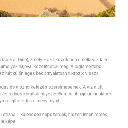
Isola di Dino), amely a part közelében emelkedik ki a
tó, amelyek hajóval közelíthetők meg. A legismertebb
 színét különleges kék árnyalatban tükrözik vissza.
odás és a sznorkelezés szerelmeseinek. A víz alatt
gok és színes korallok figyelhetők meg. A hajókirándulások
a felejthetetlen élményt nyújt.
zi strand – különösen népszerűek, hiszen innen remek
 jelképe.