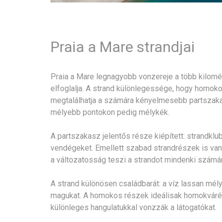
Praia a Mare strandjai
Praia a Mare legnagyobb vonzereje a több kilomét
elfoglalja. A strand különlegessége, hogy homok
megtalálhatja a számára kényelmesebb partszakasz
mélyebb pontokon pedig mélykék.
A partszakasz jelentős része kiépített: strandklu
vendégeket. Emellett szabad strandrészek is vanna
a változatosság teszi a strandot mindenki számá
A strand különösen családbarát: a víz lassan mél
magukat. A homokos részek ideálisak homokvárép
különleges hangulatukkal vonzzák a látogatókat.