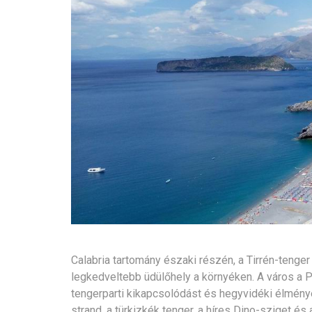
Calabria tartomány északi részén, a Tirrén-tenger
legkedveltebb üdülőhely a környéken. A város a P
tengerparti kikapcsolódást és hegyvidéki élmén
strand, a türkizkék tenger, a híres Dino-sziget é