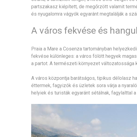
partszakasz kiépített, de megőrzött valamit termé
és nyugalomra vágyók egyaránt megtalálják a szá
A város fekvése és hangu
Praia a Mare a Cosenza tartományban helyezkedik 
fekvése különleges: a város fölött hegyek magaso
a partot. A természeti környezet változatossága
A város központja barátságos, tipikus délolasz ha
éttermek, fagyizók és üzletek sora várja a nyaraló
helyiek és turisták egyaránt sétálnak, fagylalttal