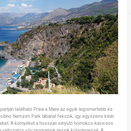
 partján található Praia a Mare az egyik legismertebb és
ollino Nemzeti Park lábánál fekszik, így egyszerre kínál
yeket. A környéket a hosszan elnyúló homokos-kavicsos
s a változatos vízi programok teszik különlegessé. A