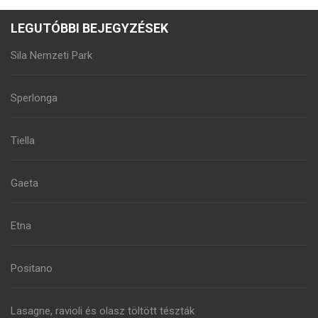
LEGUTÓBBI BEJEGYZÉSEK
Sila Nemzeti Park
Sperlonga
Tiella
Gaeta
Etna
Positano
Lasagne, ravioli és olasz töltött tészták