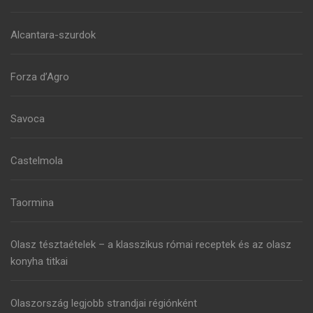
Alcantara-szurdok
Forza d’Agro
Savoca
Castelmola
Taormina
Olasz tésztaételek – a klasszikus római receptek és az olasz
konyha titkai
Olaszország legjobb strandjai régiónként