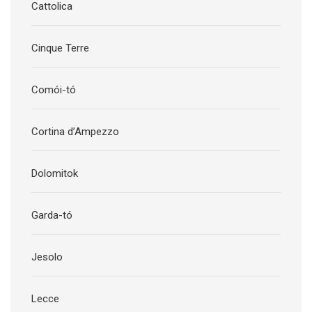
Cattolica
Cinque Terre
Comói-tó
Cortina d’Ampezzo
Dolomitok
Garda-tó
Jesolo
Lecce