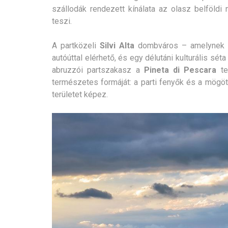
szállodák rendezett kínálata az olasz belföldi 
teszi.
A partközeli
Silvi Alta
dombváros – amelynek kö
autóúttal elérhető, és egy délutáni kulturális s
abruzzói partszakasz a
Pineta di Pescara
te
természetes formáját: a parti fenyők és a mögö
területet képez.