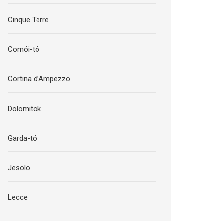
Cinque Terre
Comói-tó
Cortina d’Ampezzo
Dolomitok
Garda-tó
Jesolo
Lecce