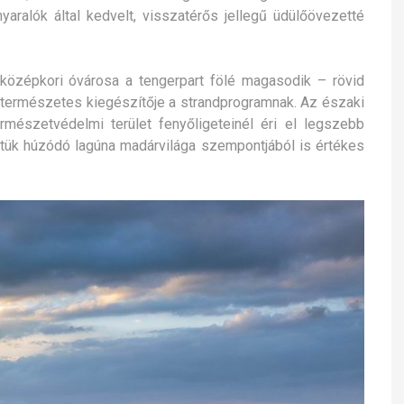
nyaralók által kedvelt, visszatérős jellegű üdülőövezetté
zépkori óvárosa a tengerpart fölé magasodik – rövid
éta természetes kiegészítője a strandprogramnak. Az északi
rmészetvédelmi terület fenyőligeteinél éri el legszebb
ttük húzódó lagúna madárvilága szempontjából is értékes