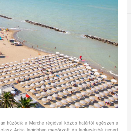
zan húzódik a Marche régióval közös határtól egészen a
z olasz Adria legjobban megőrzött és legkevésbé ismert