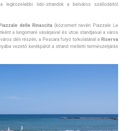
; a legközelebbi lido-strandok a belváros szállodáitól
Piazzale della Rinascita
(közismert nevén Piazzale Le
nként a lungomaré vásárjaival és utcai standjaival a város
város déli részén, a Pescara folyó torkolatánál a
Riserva
nyába vezető kerékpárút a strand melletti természetjárás