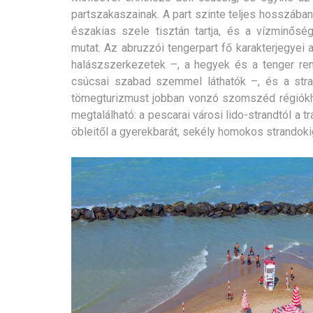
partszakaszainak. A part szinte teljes hosszába
északias szele tisztán tartja, és a vízminő
mutat.
Az abruzzói tengerpart fő karakterjegyei 
halászszerkezetek –, a hegyek és a tenger ren
csúcsai szabad szemmel láthatók –, és a str
tömegturizmust jobban vonzó szomszéd régiókho
megtalálható: a pescarai városi lido-strandtól a
öbleitől a gyerekbarát, sekély homokos strandoki