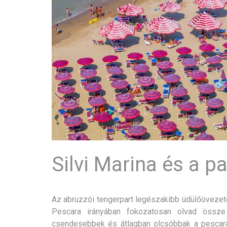
Silvi Marina és a p
Az abruzzói tengerpart legészakibb üdülőöveze
Pescara irányában fokozatosan olvad össze 
csendesebbek és átlagban olcsóbbak a pescara