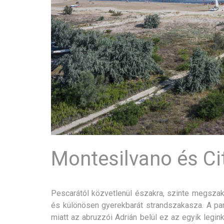
Montesilvano és Ci
Pescarától közvetlenül északra, szinte megszakí
és különösen gyerekbarát strandszakasza. A par
miatt az abruzzói Adrián belül ez az egyik legin