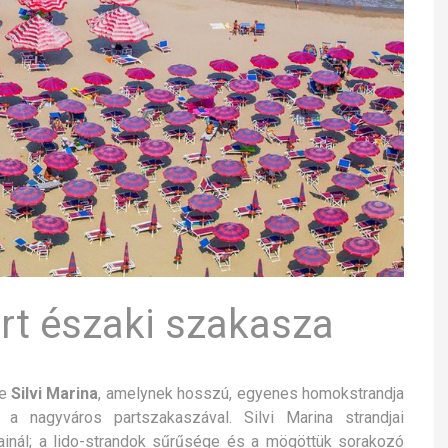
art északi szakasza
te
Silvi Marina
, amelynek hosszú, egyenes homokstrandja
a nagyváros partszakaszával. Silvi Marina strandjai
inál; a lido-strandok sűrűsége és a mögöttük sorakozó