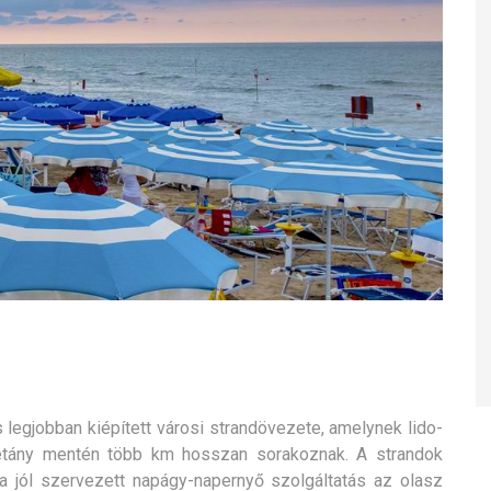
legjobban kiépített városi strandövezete, amelynek lido-
tány mentén több km hosszan sorakoznak. A strandok
a jól szervezett napágy-napernyő szolgáltatás az olasz