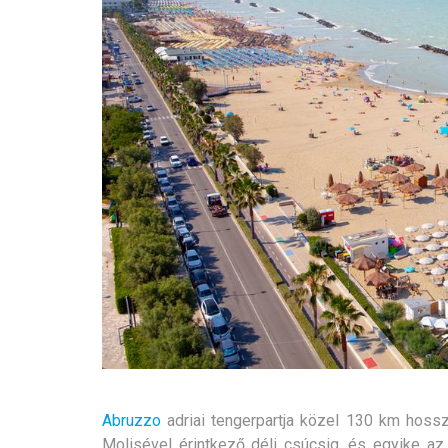
Abruzzo
adriai tengerpartja közel 130 km hoss
Molisével érintkező déli csúcsig, és egyike a