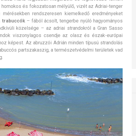
n homokos és fokozatosan mélyülő, vizét az Adriai-tenger
ség mérésekben rendszeresen kiemelkedő eredményeket
a
trabuccók
– fából ácsolt, tengerbe nyúló hagyományos
dkívüli közelsége – az adriai strandokról a Gran Sasso
andok viszonylagos csendje az olasz és észak-európai
z képest. Az abruzzói Adrián minden típusú strandolás
 trabuccós partszakaszig, a természetvédelmi területek vad
g.