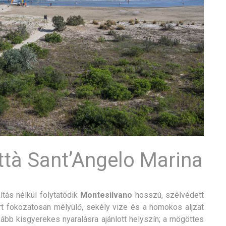
ttà Sant’Angelo Marina
tás nélkül folytatódik
Montesilvano
hosszú, szélvédett
t fokozatosan mélyülő, sekély vize és a homokos aljzat
kább kisgyerekes nyaralásra ajánlott helyszín; a mögöttes